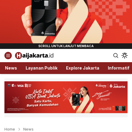
Haijakarta.id
Semua Tentang Jakarta Ada Disini!
News
Layanan Publik
Explore Jakarta
Informatif
Home
News