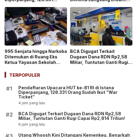
Orang Sudah Ikut “War
di Sekolah!
Ticket”
995 Senjata hingga Narkoba
BCA Digugat Terkait
Ditemukan di Ruang Eks
Dugaan Dana RDN Rp2,58
Ketua Yayasan Sekolah
Miliar, Tuntutan Ganti Rugi
Jaksel, Disebut untuk
Capai Rp2,814 Triliun!
Ekskul Menembak!
TERPOPULER
Pendaftaran Upacara HUT ke-81 RI di Istana
#1
Diperpanjang, 128.331 Orang Sudah Ikut “War
Ticket”
4 jam yang lalu
BCA Digugat Terkait Dugaan Dana RDN Rp2,58
#2
Miliar, Tuntutan Ganti Rugi Capai Rp2,814 Triliun!
6 jam yang lalu
Utang Whoosh Kini Ditangani Kemenkeu, Benarkah
#3