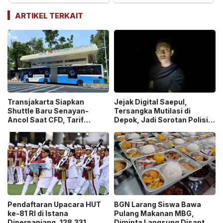
ARTIKEL TERKAIT
Transjakarta Siapkan
Jejak Digital Saepul,
Shuttle Baru Senayan-
Tersangka Mutilasi di
Ancol Saat CFD, Tarif
Depok, Jadi Sorotan Polisi
Peluncuran Cuma Rp1
Ungkap Motif Pembunuhan!
Pendaftaran Upacara HUT
BGN Larang Siswa Bawa
ke-81 RI di Istana
Pulang Makanan MBG,
Diperpanjang, 128.331
Diminta Langsung Disantap