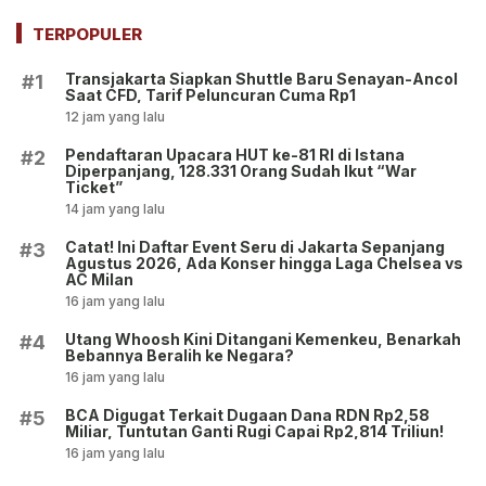
Wisatawan Keluarga dan
Jawa Barat, Begini Kata
Pelajar
Mereka
TERPOPULER
Transjakarta Siapkan Shuttle Baru Senayan-Ancol
#1
Saat CFD, Tarif Peluncuran Cuma Rp1
12 jam yang lalu
Pendaftaran Upacara HUT ke-81 RI di Istana
#2
Diperpanjang, 128.331 Orang Sudah Ikut “War
Ticket”
14 jam yang lalu
Catat! Ini Daftar Event Seru di Jakarta Sepanjang
#3
Agustus 2026, Ada Konser hingga Laga Chelsea vs
AC Milan
16 jam yang lalu
Utang Whoosh Kini Ditangani Kemenkeu, Benarkah
#4
Bebannya Beralih ke Negara?
16 jam yang lalu
BCA Digugat Terkait Dugaan Dana RDN Rp2,58
#5
Miliar, Tuntutan Ganti Rugi Capai Rp2,814 Triliun!
16 jam yang lalu