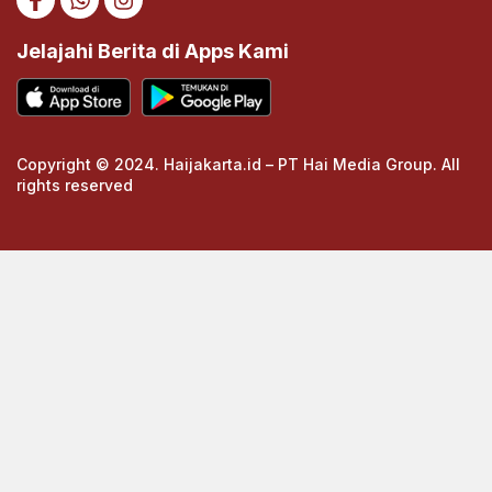
Jelajahi Berita di Apps Kami
Copyright © 2024. Haijakarta.id – PT Hai Media Group. All
rights reserved
https://cuths.com/societies/big-band/
https://cuths.com/societies/big-band/
https://ceria158link.page
https://ceria158link.page