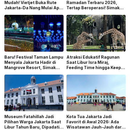
Mudah! Vietjet Buka Rute
Ramadan Terbaru 2026,
Jakarta-Da Nang Mulai April
Tertap Beroperasi! Simak
2026
Jam Buka dan Harga Tiket
Resmi
Baru! Festival Taman Lampu
Atraksi Edukatif Ragunan
Menyala Jakarta Hadir di
Saat Libur Isra Miraj,
Mangrove Resort, Simak
Feeding Time hingga Keeper
Harga Tiket dan Jadwalnya
Talk Jadi Daya Tarik
Museum Fatahillah Jadi
Kota Tua Jakarta Jadi
Pilihan Warga Jakarta Saat
Favorit di Awal 2026: Ada
Libur Tahun Baru, Dipadati
Wisatawan Jauh-Jauh dari