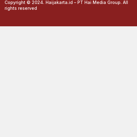
Copyright © 2024. Haijakarta.id – PT Hai Media Group. All
rights reserved
https://cuths.com/societies/big-band/
https://cuths.com/societies/big-band/
https://ceria158link.page
https://ceria158link.page