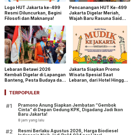
Logo HUT Jakarta ke-499
Pencanangan HUT Ke-499
Resmi Diluncurkan, Begini
Jakarta Digelar Meriah,
Filosofi dan Maknanya!
Wajah Baru Rasuna Said
Jadi Sorotan!
Lebaran Betawi 2026
Jakarta Siapkan Promo
Kembali Digelar di Lapangan
Wisata Spesial Saat
Banteng, Pesta Budaya dan
Lebaran, dari Hotel Hingga
Ajang Silaturahmi Warga
City Tour!
Jakarta!
TERPOPULER
Pramono Anung Siapkan Jembatan “Gembok
#1
Cinta” di Depan Gedung KPK, Digadang Jadi Ikon
Baru Jakarta!
8 jam yang lalu
Resmi Berlaku Agustus 2026, Harga Biodiesel
#2