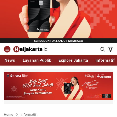
Haijakarta.id
Semua Tentang Jakarta Ada Disini!
News
Layanan Publik
Explore Jakarta
Informatif
Home
Informatif