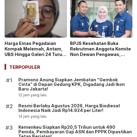
Harga Emas Pegadaian
BPJS Kesehatan Buka
Kompak Melemah, Antam,
Rekrutmen Anggota Komite
UBS Hingga Galeri 24 Turun
Non Dewan Pengawas,
pada 14 Juli 2026
Dibuka hingga 18 Juli 2026!
TERPOPULER
Pramono Anung Siapkan Jembatan “Gembok
#1
Cinta” di Depan Gedung KPK, Digadang Jadi Ikon
Baru Jakarta!
12 jam yang lalu
Resmi Berlaku Agustus 2026, Harga Biodiesel
#2
Indonesia Naik Jadi Rp14.924 per Liter!
14 jam yang lalu
Kemenkeu Siapkan Rp20,5 Triliun untuk 490
#3
Pemda, Pembayaran Gaji ASN dan PPPK Dipastikan
Tetap Berjalan!