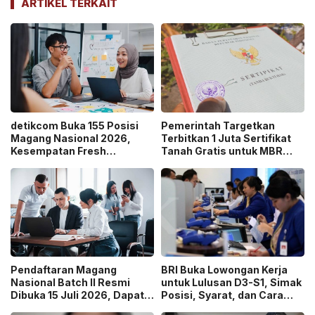
ARTIKEL TERKAIT
detikcom Buka 155 Posisi
Pemerintah Targetkan
Magang Nasional 2026,
Terbitkan 1 Juta Sertifikat
Kesempatan Fresh
Tanah Gratis untuk MBR
Graduate Belajar di Industri
pada 2026, Cek Syaratnya!
Media Digital!
Pendaftaran Magang
BRI Buka Lowongan Kerja
Nasional Batch II Resmi
untuk Lulusan D3-S1, Simak
Dibuka 15 Juli 2026, Dapat
Posisi, Syarat, dan Cara
Uang Saku Setara UMP!
Daftarnya