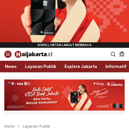
Haijakarta.id
Semua Tentang Jakarta Ada Disini!
News
Layanan Publik
Explore Jakarta
Informatif
Home
Layanan Publik