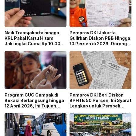
Naik Transjakarta hingga
Pemprov DKI Jakarta
KRL Pakai Kartu Hitam
Gulirkan Diskon PBB Hingga
JakLingko Cuma Rp 10.000,
10 Persen di 2026, Dorong
Begini Caranya
Kepatuhan Pajak!
Program CUC Campak di
Pemprov DKI Beri Diskon
Bekasi Berlangsung hingga
BPHTB 50 Persen, Ini Syarat
12 April 2026, Ini Tujuan
Lengkap untuk Pembeli
Kegiatanya!
Rumah Pertama!