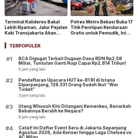
Terminal Kalideres Bakal
Polres Metro Bekasi Buka 17
Lebih Nyaman, Jalur Pejalan
Titik Penitipan Kendaraan
Kaki Transjakarta Akan
Gratis untuk Pemudik, Ini
Dipasangi Kanopi
Daftarnya!
TERPOPULER
BCA Digugat Terkait Dugaan Dana RDN Rp2,58
#1
Miliar, Tuntutan Ganti Rugi Capai Rp2,814 Triliun!
5 jam yang lalu
Pendaftaran Upacara HUT ke-81 RI di Istana
#2
Diperpanjang, 128.331 Orang Sudah Ikut “War
Ticket”
3 jam yang lalu
Utang Whoosh Kini Ditangani Kemenkeu, Benarkah
#3
Bebannya Beralih ke Negara?
6 jam yang lalu
Catat! Ini Daftar Event Seru di Jakarta Sepanjang
#4
Agustus 2026, Ada Konser hingga Laga Chelsea vs
AC Milan