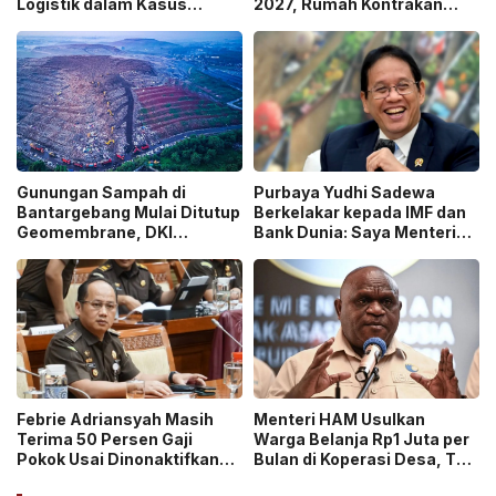
Logistik dalam Kasus
2027, Rumah Kontrakan
Dugaan Korupsi
Masuk Potensi
Pengangkutan Bansos!
Pengawasan!
Gunungan Sampah di
Purbaya Yudhi Sadewa
Bantargebang Mulai Ditutup
Berkelakar kepada IMF dan
Geomembrane, DKI
Bank Dunia: Saya Menteri
Percepat Penghentian
Keuangan Paling Tidak
Sistem Open Dumping!
Beruntung di Dunia!
Febrie Adriansyah Masih
Menteri HAM Usulkan
Terima 50 Persen Gaji
Warga Belanja Rp1 Juta per
Pokok Usai Dinonaktifkan
Bulan di Koperasi Desa, Tuai
sebagai Jaksa, Tunjangan
Pro dan Kontra!