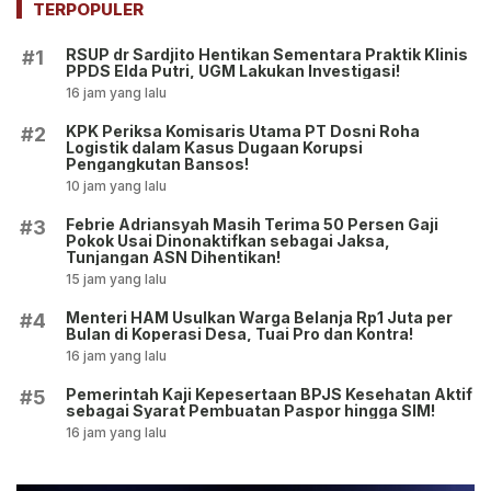
ASN Dihentikan!
TERPOPULER
RSUP dr Sardjito Hentikan Sementara Praktik Klinis
#1
PPDS Elda Putri, UGM Lakukan Investigasi!
16 jam yang lalu
KPK Periksa Komisaris Utama PT Dosni Roha
#2
Logistik dalam Kasus Dugaan Korupsi
Pengangkutan Bansos!
10 jam yang lalu
Febrie Adriansyah Masih Terima 50 Persen Gaji
#3
Pokok Usai Dinonaktifkan sebagai Jaksa,
Tunjangan ASN Dihentikan!
15 jam yang lalu
Menteri HAM Usulkan Warga Belanja Rp1 Juta per
#4
Bulan di Koperasi Desa, Tuai Pro dan Kontra!
16 jam yang lalu
Pemerintah Kaji Kepesertaan BPJS Kesehatan Aktif
#5
sebagai Syarat Pembuatan Paspor hingga SIM!
16 jam yang lalu