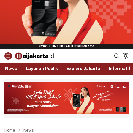
Haijakarta.id
Semua Tentang Jakarta Ada Disini!
News
Layanan Publik
Explore Jakarta
Informatif
Home
News