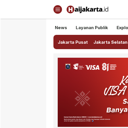
Haijakarta.id
Semua Tentang Jakarta Ada Di
News
Layanan Publik
Explo
Jakarta Pusat
Jakarta Selatan