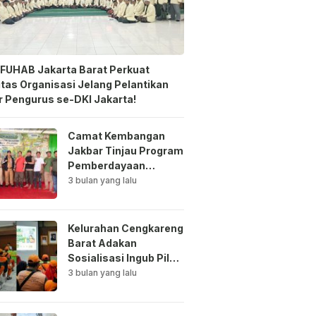
FUHAB Jakarta Barat Perkuat
itas Organisasi Jelang Pelantikan
 Pengurus se-DKI Jakarta!
Camat Kembangan
Jakbar Tinjau Program
Pemberdayaan
Lingkungan di Bale
3 bulan yang lalu
Mawar Mewangi RW
03
Kelurahan Cengkareng
Barat Adakan
Sosialisasi Ingub Pilah
Sampah Kepada PPSU
3 bulan yang lalu
dan RPTRA