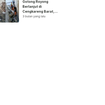
Gotong Royong
Berlanjut di
Cengkareng Barat,
Saluran Air
3 bulan yang lalu
Dibersihkan untuk
Antisipasi Genangan