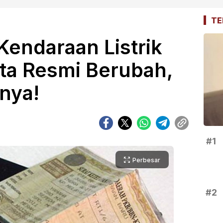
TE
Kendaraan Listrik
rta Resmi Berubah,
nya!
#1
Perbesar
#2