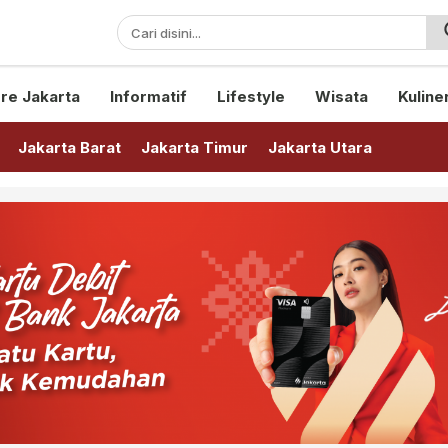
sini!
re Jakarta
Informatif
Lifestyle
Wisata
Kuline
Jakarta Barat
Jakarta Timur
Jakarta Utara