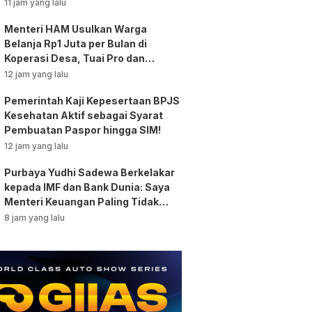
Tunjangan ASN Dihentikan!
11 jam yang lalu
Menteri HAM Usulkan Warga
Belanja Rp1 Juta per Bulan di
Koperasi Desa, Tuai Pro dan
Kontra!
12 jam yang lalu
Pemerintah Kaji Kepesertaan BPJS
Kesehatan Aktif sebagai Syarat
Pembuatan Paspor hingga SIM!
12 jam yang lalu
Purbaya Yudhi Sadewa Berkelakar
kepada IMF dan Bank Dunia: Saya
Menteri Keuangan Paling Tidak
Beruntung di Dunia!
8 jam yang lalu