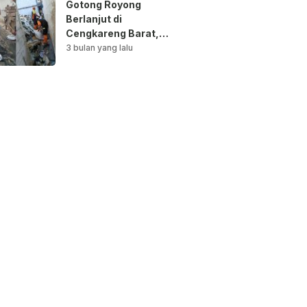
Gotong Royong
Berlanjut di
Cengkareng Barat,
Saluran Air
3 bulan yang lalu
Dibersihkan untuk
Antisipasi Genangan