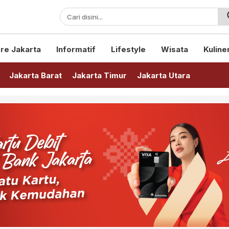
sini!
re Jakarta
Informatif
Lifestyle
Wisata
Kuline
Jakarta Barat
Jakarta Timur
Jakarta Utara