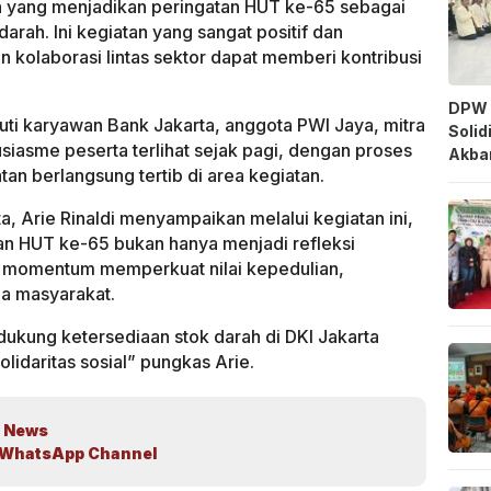
a yang menjadikan peringatan HUT ke-65 sebagai
rah. Ini kegiatan yang sangat positif dan
 kolaborasi lintas sektor dapat memberi kontribusi
DPW 
kuti karyawan Bank Jakarta, anggota PWI Jaya, mitra
Solid
iasme peserta terlihat sejak pagi, dengan proses
Akbar
an berlangsung tertib di area kegiatan.
a, Arie Rinaldi menyampaikan melalui kegiatan ini,
n HUT ke-65 bukan hanya menjadi refleksi
ga momentum memperkuat nilai kepedulian,
a masyarakat.
ndukung ketersediaan stok darah di DKI Jakarta
idaritas sosial” pungkas Arie.
 News
WhatsApp Channel