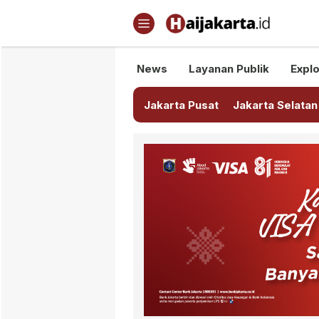
Haijakarta.id
Semua Tentang Jakarta Ada Di
News
Layanan Publik
Explo
Jakarta Pusat
Jakarta Selatan