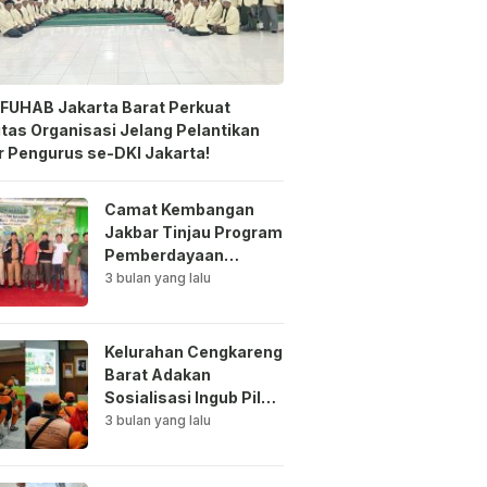
FUHAB Jakarta Barat Perkuat
itas Organisasi Jelang Pelantikan
 Pengurus se-DKI Jakarta!
Camat Kembangan
Jakbar Tinjau Program
Pemberdayaan
Lingkungan di Bale
3 bulan yang lalu
Mawar Mewangi RW
03
Kelurahan Cengkareng
Barat Adakan
Sosialisasi Ingub Pilah
Sampah Kepada PPSU
3 bulan yang lalu
dan RPTRA