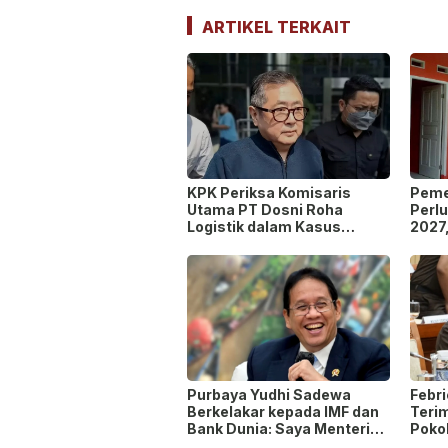
ARTIKEL TERKAIT
KPK Periksa Komisaris
Peme
Utama PT Dosni Roha
Perl
Logistik dalam Kasus
2027
Dugaan Korupsi
Masu
Pengangkutan Bansos!
Peng
Purbaya Yudhi Sadewa
Febr
Berkelakar kepada IMF dan
Teri
Bank Dunia: Saya Menteri
Poko
Keuangan Paling Tidak
seba