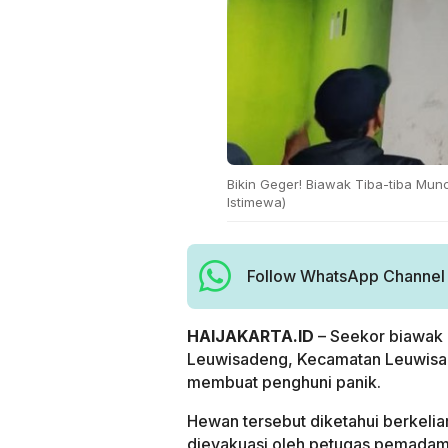
Bikin Geger! Biawak Tiba-tiba Mun
Istimewa)
Follow WhatsApp Channel H
HAIJAKARTA.ID
– Seekor biawak 
Leuwisadeng, Kecamatan Leuwisad
membuat penghuni panik.
Hewan tersebut diketahui berkelia
dievakuasi oleh petugas pemadam