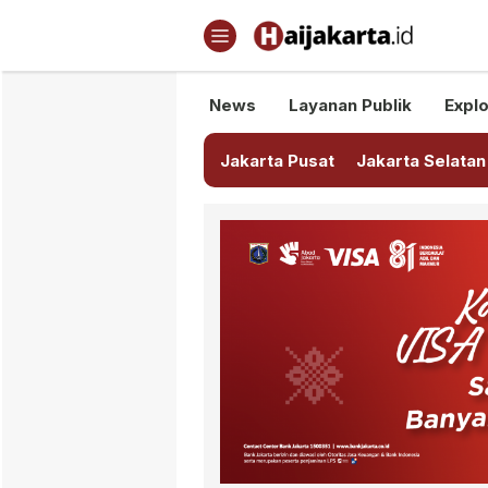
Haijakarta.id
Semua Tentang Jakarta Ada Di
News
Layanan Publik
Explo
Jakarta Pusat
Jakarta Selatan