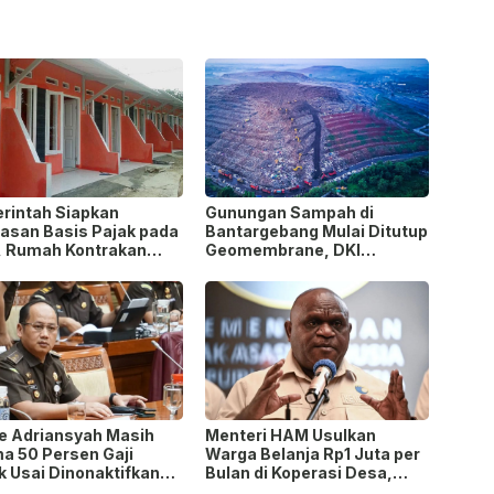
rintah Siapkan
Gunungan Sampah di
uasan Basis Pajak pada
Bantargebang Mulai Ditutup
, Rumah Kontrakan
Geomembrane, DKI
k Potensi
Percepat Penghentian
awasan!
Sistem Open Dumping!
ie Adriansyah Masih
Menteri HAM Usulkan
ma 50 Persen Gaji
Warga Belanja Rp1 Juta per
k Usai Dinonaktifkan
Bulan di Koperasi Desa,
gai Jaksa, Tunjangan
Tuai Pro dan Kontra!