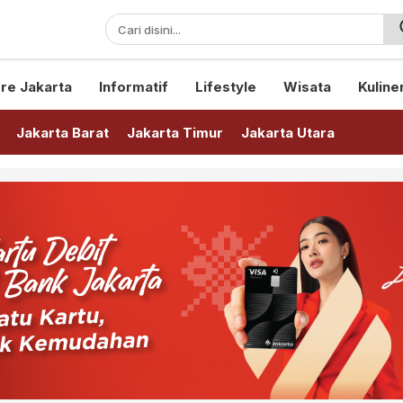
sini!
re Jakarta
Informatif
Lifestyle
Wisata
Kuline
Jakarta Barat
Jakarta Timur
Jakarta Utara