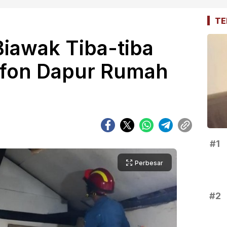
TE
Biawak Tiba-tiba
afon Dapur Rumah
#1
Perbesar
#2