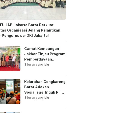
FUHAB Jakarta Barat Perkuat
itas Organisasi Jelang Pelantikan
 Pengurus se-DKI Jakarta!
Camat Kembangan
Jakbar Tinjau Program
Pemberdayaan
Lingkungan di Bale
3 bulan yang lalu
Mawar Mewangi RW
03
Kelurahan Cengkareng
Barat Adakan
Sosialisasi Ingub Pilah
Sampah Kepada PPSU
3 bulan yang lalu
dan RPTRA