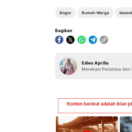
Bogor
Rumah Warga
biawa
Bagikan
Edies Aprilia
Merekam Peristiwa dan F