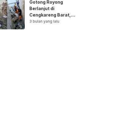
Gotong Royong
Berlanjut di
Cengkareng Barat,
Saluran Air
3 bulan yang lalu
Dibersihkan untuk
Antisipasi Genangan