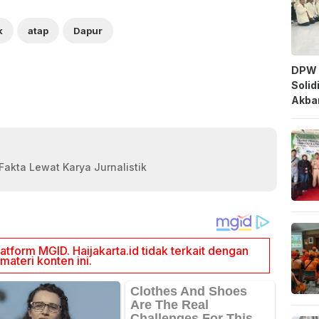
k
atap
Dapur
DPW 
Solid
Akbar
akta Lewat Karya Jurnalistik