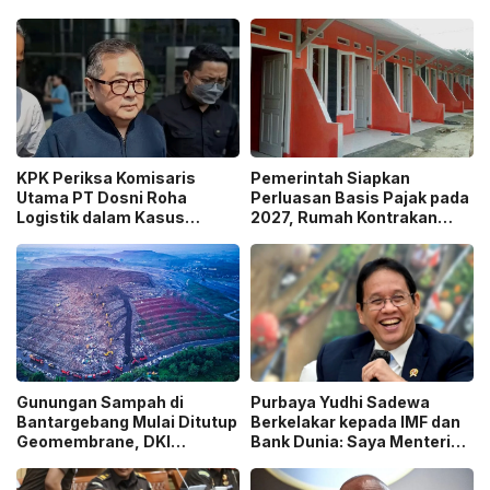
KPK Periksa Komisaris
Pemerintah Siapkan
Utama PT Dosni Roha
Perluasan Basis Pajak pada
Logistik dalam Kasus
2027, Rumah Kontrakan
Dugaan Korupsi
Masuk Potensi
Pengangkutan Bansos!
Pengawasan!
Gunungan Sampah di
Purbaya Yudhi Sadewa
Bantargebang Mulai Ditutup
Berkelakar kepada IMF dan
Geomembrane, DKI
Bank Dunia: Saya Menteri
Percepat Penghentian
Keuangan Paling Tidak
Sistem Open Dumping!
Beruntung di Dunia!