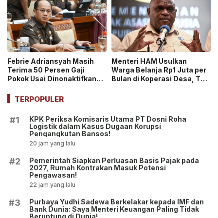
Febrie Adriansyah Masih
Menteri HAM Usulkan
Terima 50 Persen Gaji
Warga Belanja Rp1 Juta per
Pokok Usai Dinonaktifkan
Bulan di Koperasi Desa, Tuai
sebagai Jaksa, Tunjangan
Pro dan Kontra!
ASN Dihentikan!
TERPOPULER
KPK Periksa Komisaris Utama PT Dosni Roha
#1
Logistik dalam Kasus Dugaan Korupsi
Pengangkutan Bansos!
20 jam yang lalu
Pemerintah Siapkan Perluasan Basis Pajak pada
#2
2027, Rumah Kontrakan Masuk Potensi
Pengawasan!
22 jam yang lalu
Purbaya Yudhi Sadewa Berkelakar kepada IMF dan
#3
Bank Dunia: Saya Menteri Keuangan Paling Tidak
Beruntung di Dunia!