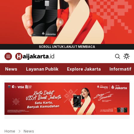
Haijakarta.id
Semua Tentang Jakarta Ada Disini!
News
Layanan Publik
Explore Jakarta
Informatif
Home
News