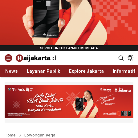
Haijakarta.id
Semua Tentang Jakarta Ada Disini!
News
Layanan Publik
Explore Jakarta
Informatif
Home
Lowongan Kerja