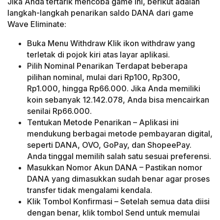
Jika Anda tertarik mencoba game ini, berikut adalah
langkah-langkah penarikan saldo DANA dari game
Wave Eliminate:
Buka Menu Withdraw Klik ikon withdraw yang
terletak di pojok kiri atas layar aplikasi.
Pilih Nominal Penarikan Terdapat beberapa
pilihan nominal, mulai dari Rp100, Rp300,
Rp1.000, hingga Rp66.000. Jika Anda memiliki
koin sebanyak 12.142.078, Anda bisa mencairkan
senilai Rp66.000.
Tentukan Metode Penarikan – Aplikasi ini
mendukung berbagai metode pembayaran digital,
seperti DANA, OVO, GoPay, dan ShopeePay.
Anda tinggal memilih salah satu sesuai preferensi.
Masukkan Nomor Akun DANA – Pastikan nomor
DANA yang dimasukkan sudah benar agar proses
transfer tidak mengalami kendala.
Klik Tombol Konfirmasi – Setelah semua data diisi
dengan benar, klik tombol Send untuk memulai