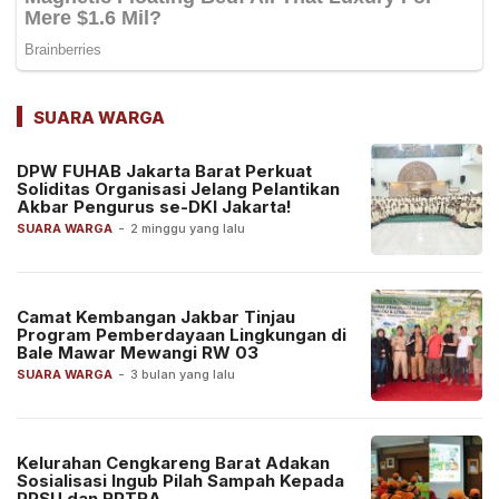
SUARA WARGA
DPW FUHAB Jakarta Barat Perkuat
Soliditas Organisasi Jelang Pelantikan
Akbar Pengurus se-DKI Jakarta!
SUARA WARGA
-
2 minggu yang lalu
Camat Kembangan Jakbar Tinjau
Program Pemberdayaan Lingkungan di
Bale Mawar Mewangi RW 03
SUARA WARGA
-
3 bulan yang lalu
Kelurahan Cengkareng Barat Adakan
Sosialisasi Ingub Pilah Sampah Kepada
PPSU dan RPTRA