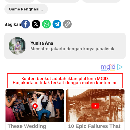
Game Penghasil Saldo DANA gratis
Bagikan
Yunita Ana
Memotret jakarta dengan karya junalistik