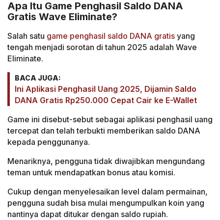
Apa Itu Game Penghasil Saldo DANA
Gratis Wave Eliminate?
Salah satu
game penghasil saldo DANA gratis
yang
tengah menjadi sorotan di tahun 2025 adalah Wave
Eliminate.
BACA JUGA:
Ini Aplikasi Penghasil Uang 2025, Dijamin Saldo
DANA Gratis Rp250.000 Cepat Cair ke E-Wallet
Game ini disebut-sebut sebagai aplikasi penghasil uang
tercepat dan telah terbukti memberikan saldo DANA
kepada penggunanya.
Menariknya, pengguna tidak diwajibkan mengundang
teman untuk mendapatkan bonus atau komisi.
Cukup dengan menyelesaikan level dalam permainan,
pengguna sudah bisa mulai mengumpulkan koin yang
nantinya dapat ditukar dengan saldo rupiah.