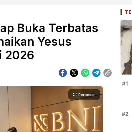
TE
tap Buka Terbatas
enaikan Yesus
i 2026
#1
Perbesar
#2