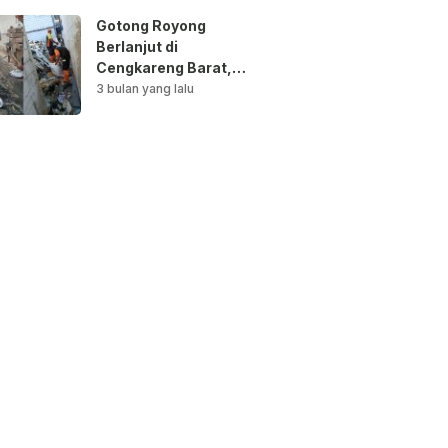
Gotong Royong
Berlanjut di
Cengkareng Barat,
Saluran Air
3 bulan yang lalu
Dibersihkan untuk
Antisipasi Genangan