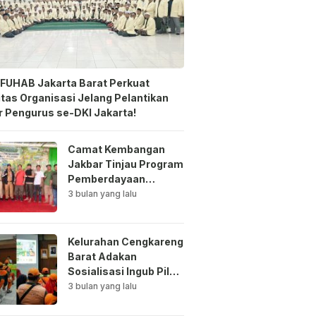
FUHAB Jakarta Barat Perkuat
itas Organisasi Jelang Pelantikan
 Pengurus se-DKI Jakarta!
Camat Kembangan
Jakbar Tinjau Program
Pemberdayaan
Lingkungan di Bale
3 bulan yang lalu
Mawar Mewangi RW
03
Kelurahan Cengkareng
Barat Adakan
Sosialisasi Ingub Pilah
Sampah Kepada PPSU
3 bulan yang lalu
dan RPTRA