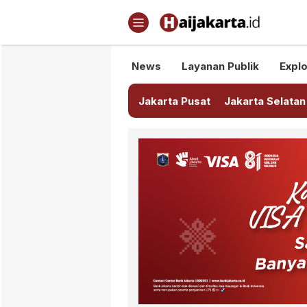
Haijakarta.id
Semua Tentang Jakarta Ada Di
News
Layanan Publik
Explo
Jakarta Pusat
Jakarta Selatan