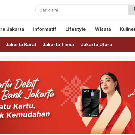
sini!
re Jakarta
Informatif
Lifestyle
Wisata
Kuline
Jakarta Barat
Jakarta Timur
Jakarta Utara