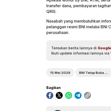
Aplikasi wondr by BNI, ATM, serta
transfer dana, pembayaran tagihan
QRIS.
Nasabah yang membutuhkan informa
pelanggan resmi BNI melalui BNI 
perusahaan.
Temukan berita lainnya di
Google
Ikuti update informasi lainnya via
15 Mei 2026
BNI Tetap Buka Terbatas
Bagikan