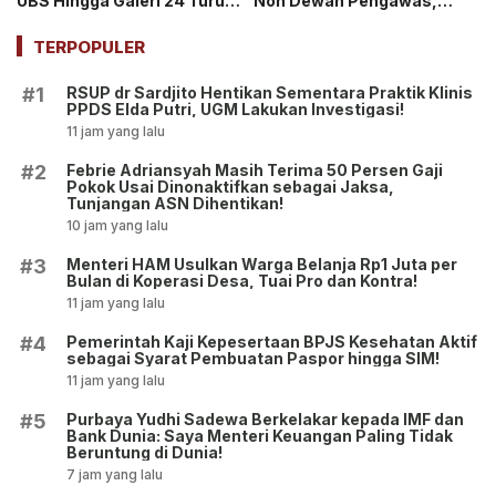
UBS Hingga Galeri 24 Turun
Non Dewan Pengawas,
pada 14 Juli 2026
Dibuka hingga 18 Juli 2026!
TERPOPULER
RSUP dr Sardjito Hentikan Sementara Praktik Klinis
#1
PPDS Elda Putri, UGM Lakukan Investigasi!
11 jam yang lalu
Febrie Adriansyah Masih Terima 50 Persen Gaji
#2
Pokok Usai Dinonaktifkan sebagai Jaksa,
Tunjangan ASN Dihentikan!
10 jam yang lalu
Menteri HAM Usulkan Warga Belanja Rp1 Juta per
#3
Bulan di Koperasi Desa, Tuai Pro dan Kontra!
11 jam yang lalu
Pemerintah Kaji Kepesertaan BPJS Kesehatan Aktif
#4
sebagai Syarat Pembuatan Paspor hingga SIM!
11 jam yang lalu
Purbaya Yudhi Sadewa Berkelakar kepada IMF dan
#5
Bank Dunia: Saya Menteri Keuangan Paling Tidak
Beruntung di Dunia!
7 jam yang lalu