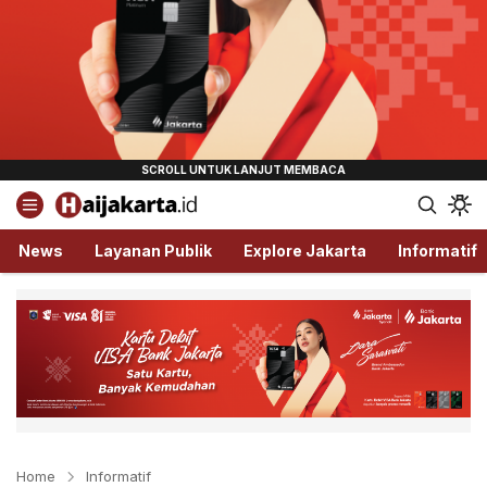
Haijakarta.id
Semua Tentang Jakarta Ada Disini!
News
Layanan Publik
Explore Jakarta
Informatif
Home
Informatif