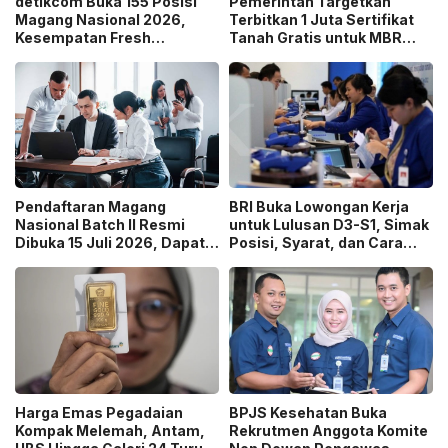
detikcom Buka 155 Posisi
Pemerintah Targetkan
Magang Nasional 2026,
Terbitkan 1 Juta Sertifikat
Kesempatan Fresh
Tanah Gratis untuk MBR
Graduate Belajar di Industri
pada 2026, Cek Syaratnya!
Media Digital!
Pendaftaran Magang
BRI Buka Lowongan Kerja
Nasional Batch II Resmi
untuk Lulusan D3-S1, Simak
Dibuka 15 Juli 2026, Dapat
Posisi, Syarat, dan Cara
Uang Saku Setara UMP!
Daftarnya
Harga Emas Pegadaian
BPJS Kesehatan Buka
Kompak Melemah, Antam,
Rekrutmen Anggota Komite