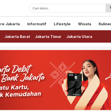
sini!
re Jakarta
Informatif
Lifestyle
Wisata
Kuline
Jakarta Barat
Jakarta Timur
Jakarta Utara