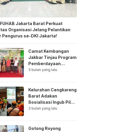
FUHAB Jakarta Barat Perkuat
itas Organisasi Jelang Pelantikan
 Pengurus se-DKI Jakarta!
Camat Kembangan
Jakbar Tinjau Program
Pemberdayaan
Lingkungan di Bale
3 bulan yang lalu
Mawar Mewangi RW
03
Kelurahan Cengkareng
Barat Adakan
Sosialisasi Ingub Pilah
Sampah Kepada PPSU
3 bulan yang lalu
dan RPTRA
Gotong Royong