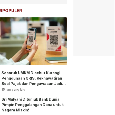
RPOPULER
Separuh UMKM Disebut Kurangi
Penggunaan QRIS, Kekhawatiran
Soal Pajak dan Pengawasan Jadi
Sorotan!
15 jam yang lalu
Sri Mulyani Ditunjuk Bank Dunia
Pimpin Penggalangan Dana untuk
Negara Miskin!