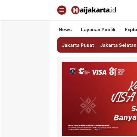
Haijakarta.id
Semua Tentang Jakarta Ada Di
News
Layanan Publik
Explo
Jakarta Pusat
Jakarta Selatan