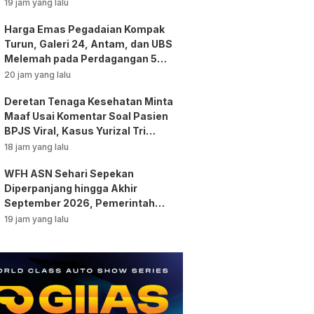
19 jam yang lalu
Harga Emas Pegadaian Kompak
Turun, Galeri 24, Antam, dan UBS
Melemah pada Perdagangan 5
Agustus 2026
20 jam yang lalu
Deretan Tenaga Kesehatan Minta
Maaf Usai Komentar Soal Pasien
BPJS Viral, Kasus Yurizal Tri
Chaerawan Jadi Sorotan Publik!
18 jam yang lalu
WFH ASN Sehari Sepekan
Diperpanjang hingga Akhir
September 2026, Pemerintah
Klaim Kinerja Tetap Optimal
19 jam yang lalu