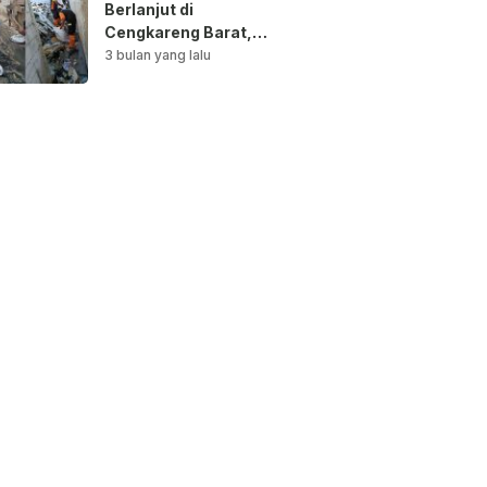
Berlanjut di
Cengkareng Barat,
Saluran Air
3 bulan yang lalu
Dibersihkan untuk
Antisipasi Genangan