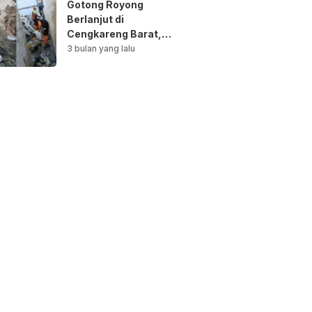
Gotong Royong
Berlanjut di
Cengkareng Barat,
Saluran Air
3 bulan yang lalu
Dibersihkan untuk
Antisipasi Genangan