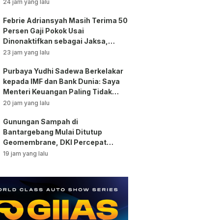
Kontra!
24 jam yang lalu
Febrie Adriansyah Masih Terima 50
Persen Gaji Pokok Usai
Dinonaktifkan sebagai Jaksa,
Tunjangan ASN Dihentikan!
23 jam yang lalu
Purbaya Yudhi Sadewa Berkelakar
kepada IMF dan Bank Dunia: Saya
Menteri Keuangan Paling Tidak
Beruntung di Dunia!
20 jam yang lalu
Gunungan Sampah di
Bantargebang Mulai Ditutup
Geomembrane, DKI Percepat
Penghentian Sistem Open
19 jam yang lalu
Dumping!