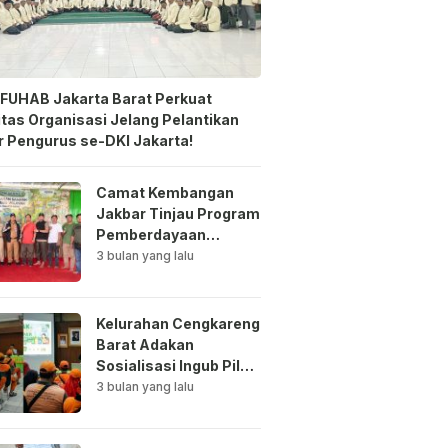
FUHAB Jakarta Barat Perkuat
itas Organisasi Jelang Pelantikan
 Pengurus se-DKI Jakarta!
Camat Kembangan
Jakbar Tinjau Program
Pemberdayaan
Lingkungan di Bale
3 bulan yang lalu
Mawar Mewangi RW
03
Kelurahan Cengkareng
Barat Adakan
Sosialisasi Ingub Pilah
Sampah Kepada PPSU
3 bulan yang lalu
dan RPTRA