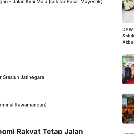
an – Jalan Kyai Maja (sekitar Pasar Mayestik)
DPW 
Solid
Akbar
r Stasiun Jatinegara
Terminal Rawamangun)
nomi Rakyat Tetap Jalan