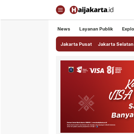
Haijakarta.id
Semua Tentang Jakarta Ada Di
News
Layanan Publik
Explo
Jakarta Pusat
Jakarta Selatan