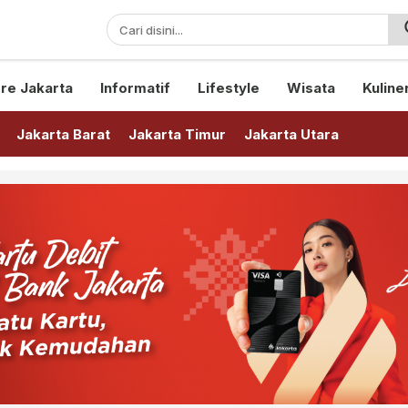
sini!
re Jakarta
Informatif
Lifestyle
Wisata
Kuline
Jakarta Barat
Jakarta Timur
Jakarta Utara