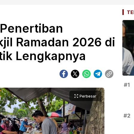
TE
 Penertiban
jil Ramadan 2026 di
Titik Lengkapnya
#1
Perbesar
#2