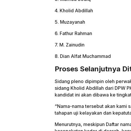
4. Kholid Abdillah
5. Muzayanah
6. Fathur Rahman
7. M. Zainudin
8. Dian Alfat Muchammad
Proses Selanjutnya D
Sidang pleno dipimpin oleh perwak
sidang Kholid Abdillah dari DPW 
kandidat ini akan dibawa ke tingka
“Nama-nama tersebut akan kami s
tahapan uji kelayakan dan kepatuta
Menurutnya, meskipun Daftar nama
kesepakatan kader di daerah, kep