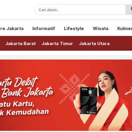
sini!
re Jakarta
Informatif
Lifestyle
Wisata
Kuline
Jakarta Barat
Jakarta Timur
Jakarta Utara