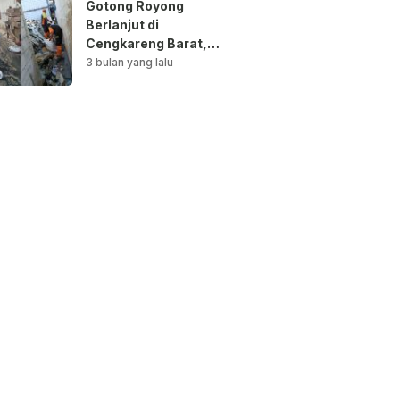
Gotong Royong
Berlanjut di
Cengkareng Barat,
Saluran Air
3 bulan yang lalu
Dibersihkan untuk
Antisipasi Genangan