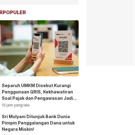
RPOPULER
Separuh UMKM Disebut Kurangi
Penggunaan QRIS, Kekhawatiran
Soal Pajak dan Pengawasan Jadi
Sorotan!
15 jam yang lalu
Sri Mulyani Ditunjuk Bank Dunia
Pimpin Penggalangan Dana untuk
Negara Miskin!