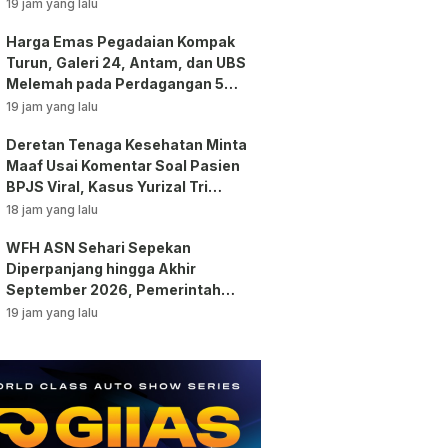
19 jam yang lalu
Harga Emas Pegadaian Kompak
Turun, Galeri 24, Antam, dan UBS
Melemah pada Perdagangan 5
Agustus 2026
19 jam yang lalu
Deretan Tenaga Kesehatan Minta
Maaf Usai Komentar Soal Pasien
BPJS Viral, Kasus Yurizal Tri
Chaerawan Jadi Sorotan Publik!
18 jam yang lalu
WFH ASN Sehari Sepekan
Diperpanjang hingga Akhir
September 2026, Pemerintah
Klaim Kinerja Tetap Optimal
19 jam yang lalu