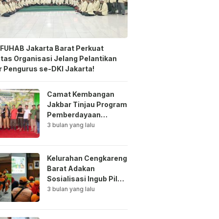
FUHAB Jakarta Barat Perkuat
itas Organisasi Jelang Pelantikan
 Pengurus se-DKI Jakarta!
Camat Kembangan
Jakbar Tinjau Program
Pemberdayaan
Lingkungan di Bale
3 bulan yang lalu
Mawar Mewangi RW
03
Kelurahan Cengkareng
Barat Adakan
Sosialisasi Ingub Pilah
Sampah Kepada PPSU
3 bulan yang lalu
dan RPTRA