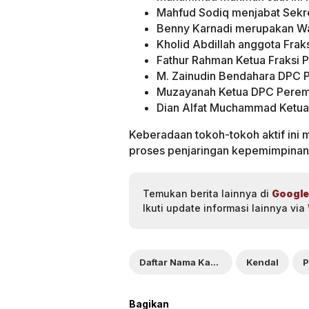
Mahfud Sodiq menjabat Sekre
Benny Karnadi merupakan Wa
Kholid Abdillah anggota Fra
Fathur Rahman Ketua Fraksi
M. Zainudin Bendahara DPC 
Muzayanah Ketua DPC Perem
Dian Alfat Muchammad Ketua
Keberadaan tokoh-tokoh aktif ini 
proses penjaringan kepemimpinan p
Temukan berita lainnya di
Google
Ikuti update informasi lainnya via
Daftar Nama Kandidat Calon Ketua PKB
Kendal
P
Bagikan