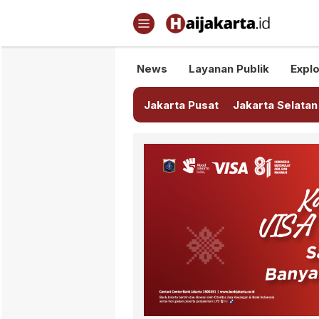
Haijakarta.id
Semua Tentang Jakarta Ada Di
News
Layanan Publik
Explo
Jakarta Pusat
Jakarta Selatan