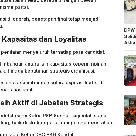
nisme partai.
si di daerah, penetapan final tetap menjadi
a.
DPW 
Solid
 Kapasitas dan Loyalitas
Akbar
penilaian menyeluruh terhadap para kandidat.
imbangan antara lain kapasitas kepemimpinan,
jak, hingga kebutuhan strategis organisasi.
menjaga keseimbangan antara aspirasi kader di
ecara nasional.
ih Aktif di Jabatan Strategis
ndidat calon Ketua PKB Kendal, sejumlah nama
ing, baik di struktur partai maupun pemerintahan.
menjabat Ketua DPC PKB Kendal