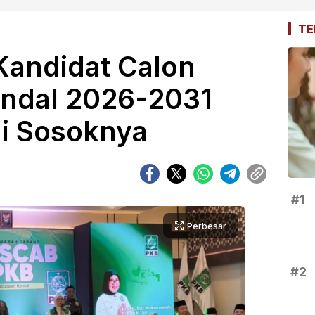
TE
Kandidat Calon
ndal 2026-2031
ni Sosoknya
#1
Perbesar
#2