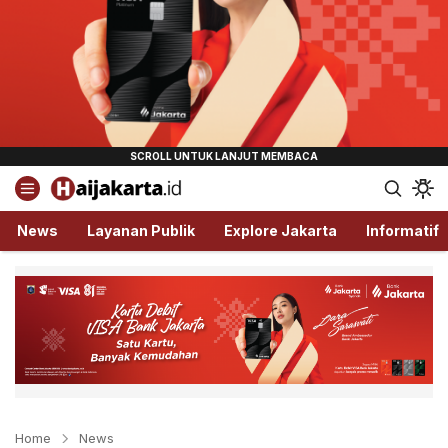
Haijakarta.id
Semua Tentang Jakarta Ada Disini!
News
Layanan Publik
Explore Jakarta
Informatif
Home
News