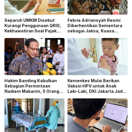
Separuh UMKM Disebut
Febrie Adriansyah Resmi
Kurangi Penggunaan QRIS,
Diberhentikan Sementara
Kekhawatiran Soal Pajak
sebagai Jaksa, Kuasa
dan Pengawasan Jadi
Hukum Tempuh Jalur
Sorotan!
Praperadilan!
Hakim Banding Kabulkan
Kemenkes Mulai Berikan
Sebagian Permintaan
Vaksin HPV untuk Anak
Nadiem Makarim, 5 Orang
Laki-Laki, DKI Jakarta Jadi
Akan Diperiksa Ulang dalam
Wilayah Perdana Program
Kasus Chromebook!
BIAS 2026