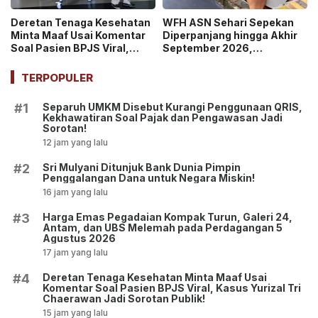
Deretan Tenaga Kesehatan
WFH ASN Sehari Sepekan
Minta Maaf Usai Komentar
Diperpanjang hingga Akhir
Soal Pasien BPJS Viral,
September 2026,
Kasus Yurizal Tri
Pemerintah Klaim Kinerja
Chaerawan Jadi Sorotan
Tetap Optimal
TERPOPULER
Publik!
Separuh UMKM Disebut Kurangi Penggunaan QRIS,
#1
Kekhawatiran Soal Pajak dan Pengawasan Jadi
Sorotan!
12 jam yang lalu
Sri Mulyani Ditunjuk Bank Dunia Pimpin
#2
Penggalangan Dana untuk Negara Miskin!
16 jam yang lalu
Harga Emas Pegadaian Kompak Turun, Galeri 24,
#3
Antam, dan UBS Melemah pada Perdagangan 5
Agustus 2026
17 jam yang lalu
Deretan Tenaga Kesehatan Minta Maaf Usai
#4
Komentar Soal Pasien BPJS Viral, Kasus Yurizal Tri
Chaerawan Jadi Sorotan Publik!
15 jam yang lalu