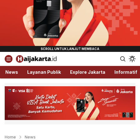
Haijakarta.id
Semua Tentang Jakarta Ada Disini!
News
Layanan Publik
Explore Jakarta
Informatif
Home
News