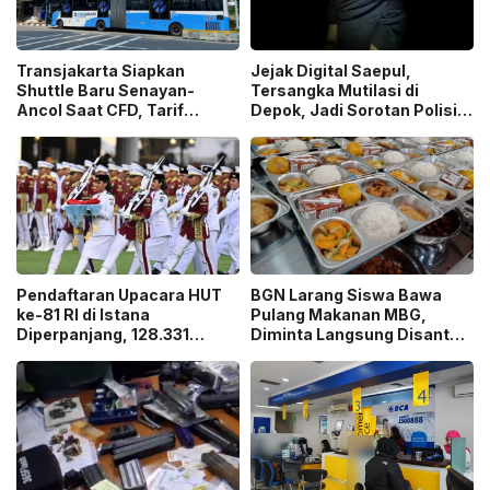
Transjakarta Siapkan
Jejak Digital Saepul,
Shuttle Baru Senayan-
Tersangka Mutilasi di
Ancol Saat CFD, Tarif
Depok, Jadi Sorotan Polisi
Peluncuran Cuma Rp1
Ungkap Motif Pembunuhan!
Pendaftaran Upacara HUT
BGN Larang Siswa Bawa
ke-81 RI di Istana
Pulang Makanan MBG,
Diperpanjang, 128.331
Diminta Langsung Disantap
Orang Sudah Ikut “War
di Sekolah!
Ticket”