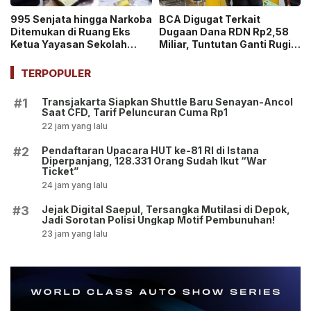
995 Senjata hingga Narkoba
BCA Digugat Terkait
Ditemukan di Ruang Eks
Dugaan Dana RDN Rp2,58
Ketua Yayasan Sekolah
Miliar, Tuntutan Ganti Rugi
Jaksel, Disebut untuk
Capai Rp2,814 Triliun!
Ekskul Menembak!
TERPOPULER
Transjakarta Siapkan Shuttle Baru Senayan-Ancol
#1
Saat CFD, Tarif Peluncuran Cuma Rp1
22 jam yang lalu
Pendaftaran Upacara HUT ke-81 RI di Istana
#2
Diperpanjang, 128.331 Orang Sudah Ikut “War
Ticket”
24 jam yang lalu
Jejak Digital Saepul, Tersangka Mutilasi di Depok,
#3
Jadi Sorotan Polisi Ungkap Motif Pembunuhan!
23 jam yang lalu