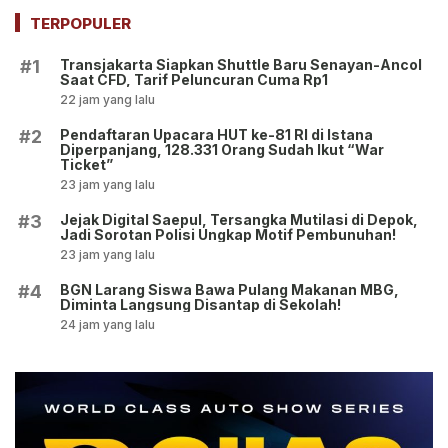
Ekskul Menembak!
TERPOPULER
Transjakarta Siapkan Shuttle Baru Senayan-Ancol
#1
Saat CFD, Tarif Peluncuran Cuma Rp1
22 jam yang lalu
Pendaftaran Upacara HUT ke-81 RI di Istana
#2
Diperpanjang, 128.331 Orang Sudah Ikut “War
Ticket”
23 jam yang lalu
Jejak Digital Saepul, Tersangka Mutilasi di Depok,
#3
Jadi Sorotan Polisi Ungkap Motif Pembunuhan!
23 jam yang lalu
BGN Larang Siswa Bawa Pulang Makanan MBG,
#4
Diminta Langsung Disantap di Sekolah!
24 jam yang lalu