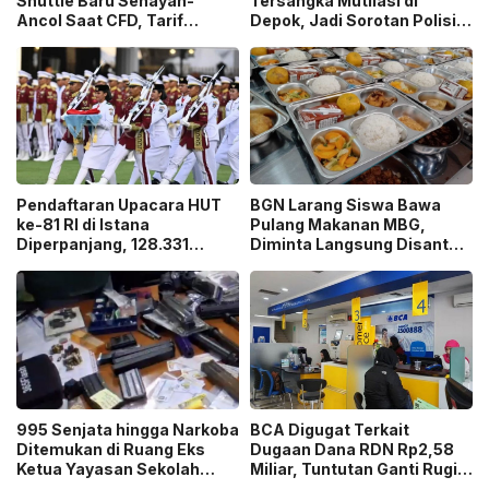
Shuttle Baru Senayan-
Tersangka Mutilasi di
Ancol Saat CFD, Tarif
Depok, Jadi Sorotan Polisi
Peluncuran Cuma Rp1
Ungkap Motif Pembunuhan!
Pendaftaran Upacara HUT
BGN Larang Siswa Bawa
ke-81 RI di Istana
Pulang Makanan MBG,
Diperpanjang, 128.331
Diminta Langsung Disantap
Orang Sudah Ikut “War
di Sekolah!
Ticket”
995 Senjata hingga Narkoba
BCA Digugat Terkait
Ditemukan di Ruang Eks
Dugaan Dana RDN Rp2,58
Ketua Yayasan Sekolah
Miliar, Tuntutan Ganti Rugi
Jaksel, Disebut untuk
Capai Rp2,814 Triliun!