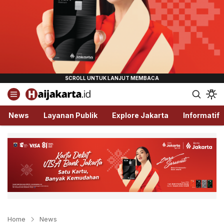
Haijakarta.id
Semua Tentang Jakarta Ada Disini!
News
Layanan Publik
Explore Jakarta
Informatif
Home
News