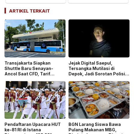
ARTIKEL TERKAIT
Transjakarta Siapkan
Jejak Digital Saepul,
Shuttle Baru Senayan-
Tersangka Mutilasi di
Ancol Saat CFD, Tarif
Depok, Jadi Sorotan Polisi
Peluncuran Cuma Rp1
Ungkap Motif Pembunuhan!
Pendaftaran Upacara HUT
BGN Larang Siswa Bawa
ke-81 RI di Istana
Pulang Makanan MBG,