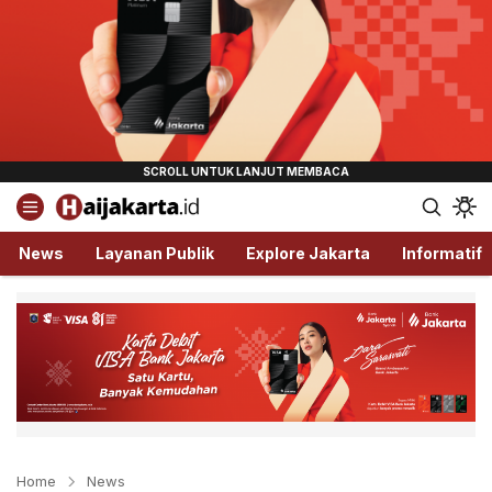
Haijakarta.id
Semua Tentang Jakarta Ada Disini!
News
Layanan Publik
Explore Jakarta
Informatif
Home
News