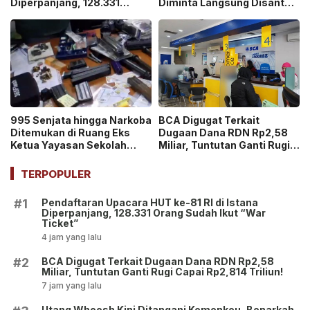
Diperpanjang, 128.331
Diminta Langsung Disantap
Orang Sudah Ikut “War
di Sekolah!
Ticket”
995 Senjata hingga Narkoba
BCA Digugat Terkait
Ditemukan di Ruang Eks
Dugaan Dana RDN Rp2,58
Ketua Yayasan Sekolah
Miliar, Tuntutan Ganti Rugi
Jaksel, Disebut untuk
Capai Rp2,814 Triliun!
Ekskul Menembak!
TERPOPULER
Pendaftaran Upacara HUT ke-81 RI di Istana
#1
Diperpanjang, 128.331 Orang Sudah Ikut “War
Ticket”
4 jam yang lalu
BCA Digugat Terkait Dugaan Dana RDN Rp2,58
#2
Miliar, Tuntutan Ganti Rugi Capai Rp2,814 Triliun!
7 jam yang lalu
Utang Whoosh Kini Ditangani Kemenkeu, Benarkah