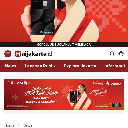
Haijakarta.id
Semua Tentang Jakarta Ada Disini!
News
Layanan Publik
Explore Jakarta
Informatif
Home
News