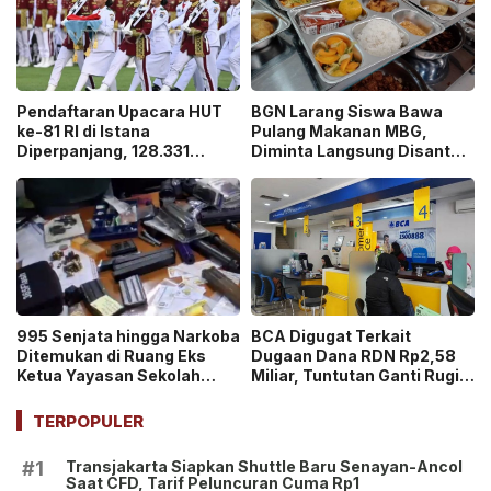
Pendaftaran Upacara HUT
BGN Larang Siswa Bawa
ke-81 RI di Istana
Pulang Makanan MBG,
Diperpanjang, 128.331
Diminta Langsung Disantap
Orang Sudah Ikut “War
di Sekolah!
Ticket”
995 Senjata hingga Narkoba
BCA Digugat Terkait
Ditemukan di Ruang Eks
Dugaan Dana RDN Rp2,58
Ketua Yayasan Sekolah
Miliar, Tuntutan Ganti Rugi
Jaksel, Disebut untuk
Capai Rp2,814 Triliun!
Ekskul Menembak!
TERPOPULER
Transjakarta Siapkan Shuttle Baru Senayan-Ancol
#1
Saat CFD, Tarif Peluncuran Cuma Rp1