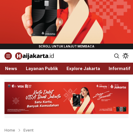
Haijakarta.id
Semua Tentang Jakarta Ada Disini!
News
Layanan Publik
Explore Jakarta
Informatif
Home
Event