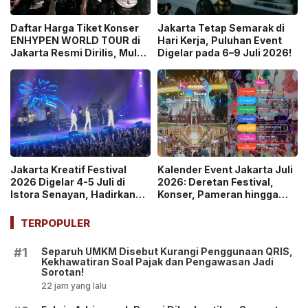
Daftar Harga Tiket Konser
Jakarta Tetap Semarak di
ENHYPEN WORLD TOUR di
Hari Kerja, Puluhan Event
Jakarta Resmi Dirilis, Mulai
Digelar pada 6–9 Juli 2026!
Rp1,45 Juta!
Jakarta Kreatif Festival
Kalender Event Jakarta Juli
2026 Digelar 4-5 Juli di
2026: Deretan Festival,
Istora Senayan, Hadirkan
Konser, Pameran hingga
Konser Musik, Urban
Ajang Olahraga Siap
Farming hingga Padel!
Ramaikan!
TERPOPULER
Separuh UMKM Disebut Kurangi Penggunaan QRIS,
#1
Kekhawatiran Soal Pajak dan Pengawasan Jadi
Sorotan!
22 jam yang lalu