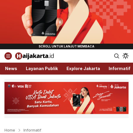
Haijakarta.id
Semua Tentang Jakarta Ada Disini!
News
Layanan Publik
Explore Jakarta
Informatif
Home
Informatif