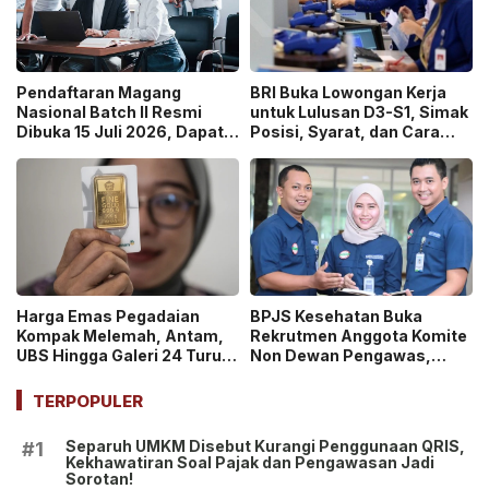
Pendaftaran Magang
BRI Buka Lowongan Kerja
Nasional Batch II Resmi
untuk Lulusan D3-S1, Simak
Dibuka 15 Juli 2026, Dapat
Posisi, Syarat, dan Cara
Uang Saku Setara UMP!
Daftarnya
Harga Emas Pegadaian
BPJS Kesehatan Buka
Kompak Melemah, Antam,
Rekrutmen Anggota Komite
UBS Hingga Galeri 24 Turun
Non Dewan Pengawas,
pada 14 Juli 2026
Dibuka hingga 18 Juli 2026!
TERPOPULER
Separuh UMKM Disebut Kurangi Penggunaan QRIS,
#1
Kekhawatiran Soal Pajak dan Pengawasan Jadi
Sorotan!