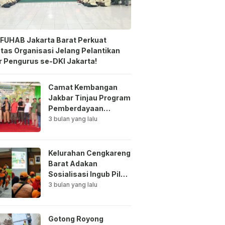
FUHAB Jakarta Barat Perkuat
itas Organisasi Jelang Pelantikan
 Pengurus se-DKI Jakarta!
Camat Kembangan
Jakbar Tinjau Program
Pemberdayaan
Lingkungan di Bale
3 bulan yang lalu
Mawar Mewangi RW
03
Kelurahan Cengkareng
Barat Adakan
Sosialisasi Ingub Pilah
Sampah Kepada PPSU
3 bulan yang lalu
dan RPTRA
Gotong Royong