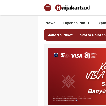
Haijakarta.id
Semua Tentang Jakarta Ada Di
News
Layanan Publik
Explo
Jakarta Pusat
Jakarta Selatan