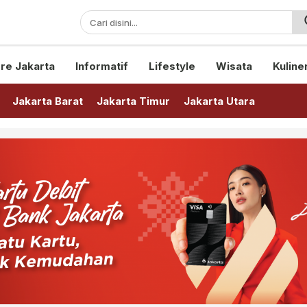
sini!
re Jakarta
Informatif
Lifestyle
Wisata
Kuline
Jakarta Barat
Jakarta Timur
Jakarta Utara