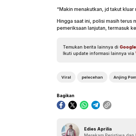
“Makin menakutkan, jd takut kluar 
Hingga saat ini, polisi masih teru
pemeriksaan lanjutan, termasuk k
Temukan berita lainnya di
Google
Ikuti update informasi lainnya via
Viral
pelecehan
Anjing Po
Bagikan
Edies Aprilia
Merekam Peristiwa dan F