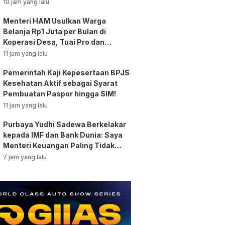
Tunjangan ASN Dihentikan!
10 jam yang lalu
Menteri HAM Usulkan Warga
Belanja Rp1 Juta per Bulan di
Koperasi Desa, Tuai Pro dan
Kontra!
11 jam yang lalu
Pemerintah Kaji Kepesertaan BPJS
Kesehatan Aktif sebagai Syarat
Pembuatan Paspor hingga SIM!
11 jam yang lalu
Purbaya Yudhi Sadewa Berkelakar
kepada IMF dan Bank Dunia: Saya
Menteri Keuangan Paling Tidak
Beruntung di Dunia!
7 jam yang lalu