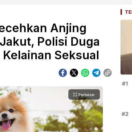
TE
Lecehkan Anjing
Jakut, Polisi Duga
 Kelainan Seksual
#1
Perbesar
#2