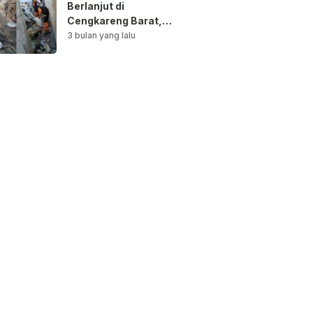
Berlanjut di
Cengkareng Barat,
Saluran Air
3 bulan yang lalu
Dibersihkan untuk
Antisipasi Genangan