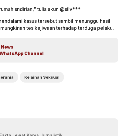
rumah sndirian,” tulis akun @silv***
s mendalami kasus tersebut sambil menunggu hasil
emungkinan tes kejiwaan terhadap terduga pelaku.
 News
WhatsApp Channel
merania
Kelainan Seksual
akta Lewat Karya Jurnalistik