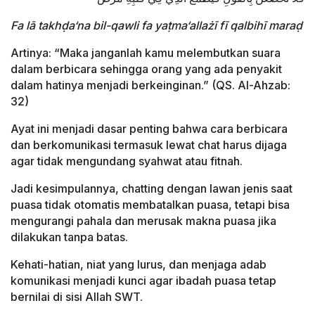
Fa lā takhḍa‘na bil-qawli fa yaṭma‘allażī fī qalbihī maraḍ
Artinya: “Maka janganlah kamu melembutkan suara
dalam berbicara sehingga orang yang ada penyakit
dalam hatinya menjadi berkeinginan.” (QS. Al-Ahzab:
32)
Ayat ini menjadi dasar penting bahwa cara berbicara
dan berkomunikasi termasuk lewat chat harus dijaga
agar tidak mengundang syahwat atau fitnah.
Jadi kesimpulannya, chatting dengan lawan jenis saat
puasa tidak otomatis membatalkan puasa, tetapi bisa
mengurangi pahala dan merusak makna puasa jika
dilakukan tanpa batas.
Kehati-hatian, niat yang lurus, dan menjaga adab
komunikasi menjadi kunci agar ibadah puasa tetap
bernilai di sisi Allah SWT.