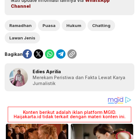
Ikuti update informasi lainnya via
WhatsApp
Channel
Ramadhan
Puasa
Hukum
Chatting
Lawan Jenis
Bagikan
Edies Aprilia
Merekam Peristiwa dan Fakta Lewat Karya
Jurnalistik