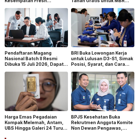
Kesempatan Fresh
Tanah Gratis untuk MBR
Graduate Belajar di Industri
pada 2026, Cek Syaratnya!
Media Digital!
Pendaftaran Magang
BRI Buka Lowongan Kerja
Nasional Batch II Resmi
untuk Lulusan D3-S1, Simak
Dibuka 15 Juli 2026, Dapat
Posisi, Syarat, dan Cara
Uang Saku Setara UMP!
Daftarnya
Harga Emas Pegadaian
BPJS Kesehatan Buka
Kompak Melemah, Antam,
Rekrutmen Anggota Komite
UBS Hingga Galeri 24 Turun
Non Dewan Pengawas,
pada 14 Juli 2026
Dibuka hingga 18 Juli 2026!