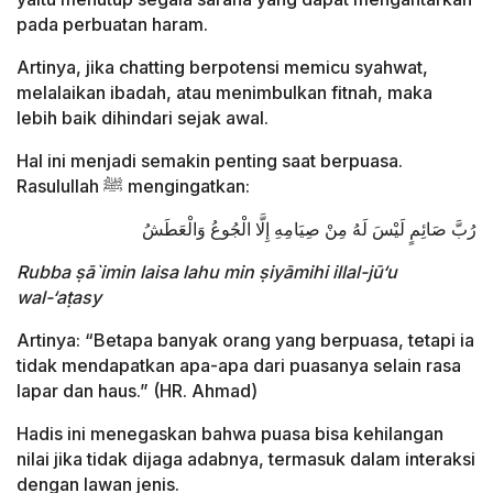
pada perbuatan haram.
Artinya, jika chatting berpotensi memicu syahwat,
melalaikan ibadah, atau menimbulkan fitnah, maka
lebih baik dihindari sejak awal.
Hal ini menjadi semakin penting saat berpuasa.
Rasulullah ﷺ mengingatkan:
رُبَّ صَائِمٍ لَيْسَ لَهُ مِنْ صِيَامِهِ إِلَّا الْجُوعُ وَالْعَطَشُ
Rubba ṣā`imin laisa lahu min ṣiyāmihi illal-jū‘u
wal-‘aṭasy
Artinya: “Betapa banyak orang yang berpuasa, tetapi ia
tidak mendapatkan apa-apa dari puasanya selain rasa
lapar dan haus.” (HR. Ahmad)
Hadis ini menegaskan bahwa puasa bisa kehilangan
nilai jika tidak dijaga adabnya, termasuk dalam interaksi
dengan lawan jenis.