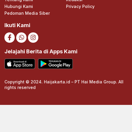
Hubungi Kami
Privacy Policy
Pedoman Media Siber
Ikuti Kami
Jelajahi Berita di Apps Kami
Copyright © 2024. Haijakarta.id – PT Hai Media Group. All
rights reserved
https://cuths.com/societies/big-band/
https://cuths.com/societies/big-band/
https://ceria158link.page
https://ceria158link.page