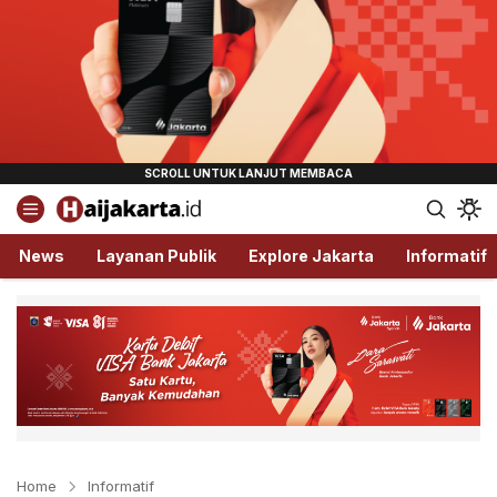
Haijakarta.id
Semua Tentang Jakarta Ada Disini!
News
Layanan Publik
Explore Jakarta
Informatif
Home
Informatif