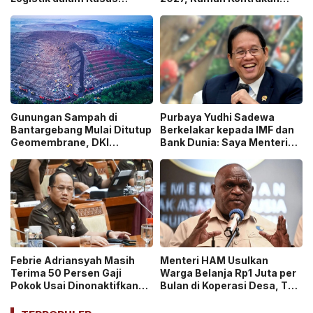
Dugaan Korupsi
Masuk Potensi
Pengangkutan Bansos!
Pengawasan!
Gunungan Sampah di
Purbaya Yudhi Sadewa
Bantargebang Mulai Ditutup
Berkelakar kepada IMF dan
Geomembrane, DKI
Bank Dunia: Saya Menteri
Percepat Penghentian
Keuangan Paling Tidak
Sistem Open Dumping!
Beruntung di Dunia!
Febrie Adriansyah Masih
Menteri HAM Usulkan
Terima 50 Persen Gaji
Warga Belanja Rp1 Juta per
Pokok Usai Dinonaktifkan
Bulan di Koperasi Desa, Tuai
sebagai Jaksa, Tunjangan
Pro dan Kontra!
ASN Dihentikan!