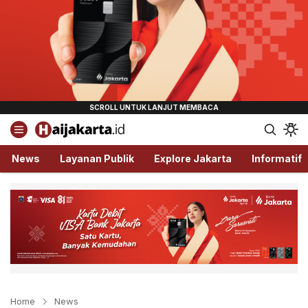
Haijakarta.id
Semua Tentang Jakarta Ada Disini!
News
Layanan Publik
Explore Jakarta
Informatif
Home
News