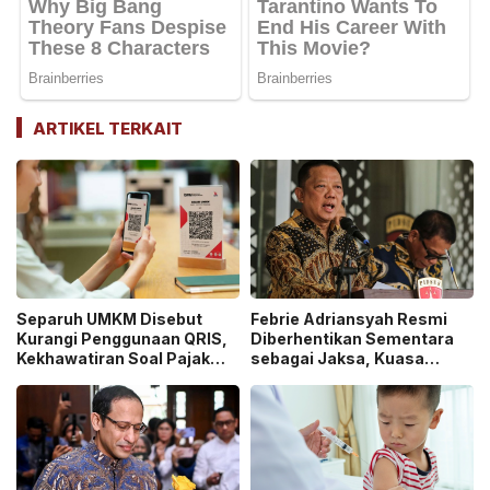
ARTIKEL TERKAIT
Separuh UMKM Disebut
Febrie Adriansyah Resmi
Kurangi Penggunaan QRIS,
Diberhentikan Sementara
Kekhawatiran Soal Pajak
sebagai Jaksa, Kuasa
dan Pengawasan Jadi
Hukum Tempuh Jalur
Sorotan!
Praperadilan!