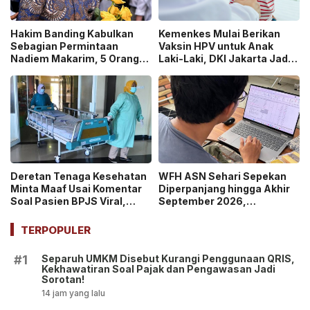
Hakim Banding Kabulkan
Kemenkes Mulai Berikan
Sebagian Permintaan
Vaksin HPV untuk Anak
Nadiem Makarim, 5 Orang
Laki-Laki, DKI Jakarta Jadi
Akan Diperiksa Ulang dalam
Wilayah Perdana Program
Kasus Chromebook!
BIAS 2026
Deretan Tenaga Kesehatan
WFH ASN Sehari Sepekan
Minta Maaf Usai Komentar
Diperpanjang hingga Akhir
Soal Pasien BPJS Viral,
September 2026,
Kasus Yurizal Tri
Pemerintah Klaim Kinerja
Chaerawan Jadi Sorotan
Tetap Optimal
TERPOPULER
Publik!
Separuh UMKM Disebut Kurangi Penggunaan QRIS,
#1
Kekhawatiran Soal Pajak dan Pengawasan Jadi
Sorotan!
14 jam yang lalu