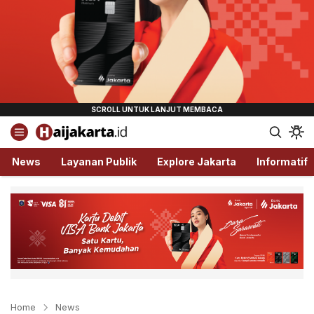
Haijakarta.id
Semua Tentang Jakarta Ada Disini!
News
Layanan Publik
Explore Jakarta
Informatif
Home
News