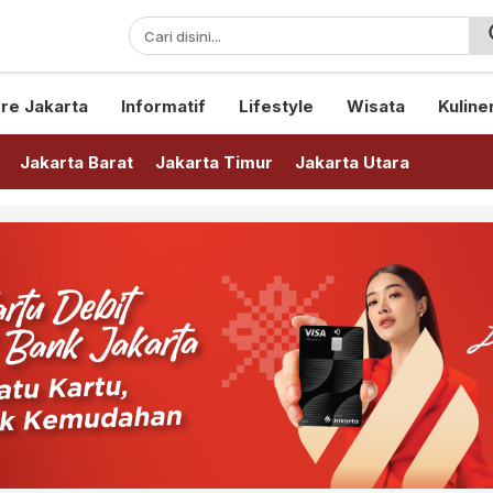
sini!
re Jakarta
Informatif
Lifestyle
Wisata
Kuline
Jakarta Barat
Jakarta Timur
Jakarta Utara