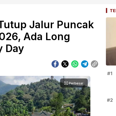
TE
Tutup Jalur Puncak
2026, Ada Long
 Day
#1
Perbesar
#2