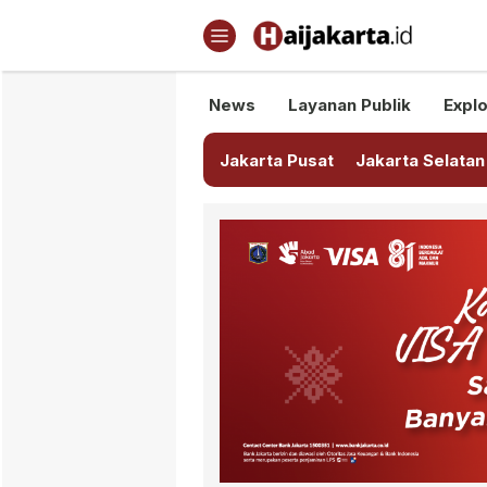
Haijakarta.id
Semua Tentang Jakarta Ada Di
News
Layanan Publik
Explo
Jakarta Pusat
Jakarta Selatan