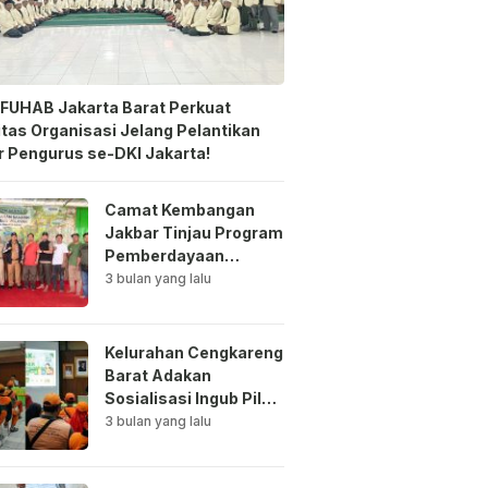
FUHAB Jakarta Barat Perkuat
itas Organisasi Jelang Pelantikan
 Pengurus se-DKI Jakarta!
Camat Kembangan
Jakbar Tinjau Program
Pemberdayaan
Lingkungan di Bale
3 bulan yang lalu
Mawar Mewangi RW
03
Kelurahan Cengkareng
Barat Adakan
Sosialisasi Ingub Pilah
Sampah Kepada PPSU
3 bulan yang lalu
dan RPTRA