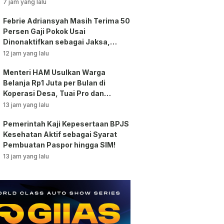
Bansos!
7 jam yang lalu
Febrie Adriansyah Masih Terima 50
Persen Gaji Pokok Usai
Dinonaktifkan sebagai Jaksa,
Tunjangan ASN Dihentikan!
12 jam yang lalu
Menteri HAM Usulkan Warga
Belanja Rp1 Juta per Bulan di
Koperasi Desa, Tuai Pro dan
Kontra!
13 jam yang lalu
Pemerintah Kaji Kepesertaan BPJS
Kesehatan Aktif sebagai Syarat
Pembuatan Paspor hingga SIM!
13 jam yang lalu