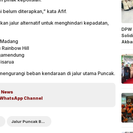
i belum diterapkan,” kata Afif.
n jalur alternatif untuk menghindari kepadatan,
DPW 
Solid
n Madang
Akbar
 Rainbow Hill
gamendung
isarua
uk mengurangi beban kendaraan di jalur utama Puncak.
 News
WhatsApp Channel
gor
Jalur Puncak Bogor