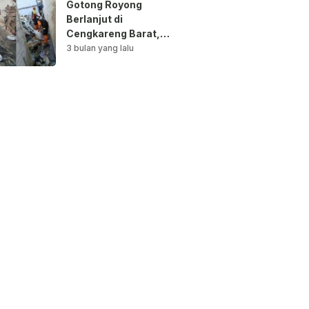
Gotong Royong
Berlanjut di
Cengkareng Barat,
Saluran Air
3 bulan yang lalu
Dibersihkan untuk
Antisipasi Genangan