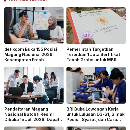
detikcom Buka 155 Posisi
Pemerintah Targetkan
Magang Nasional 2026,
Terbitkan 1 Juta Sertifikat
Kesempatan Fresh
Tanah Gratis untuk MBR
Graduate Belajar di Industri
pada 2026, Cek Syaratnya!
Media Digital!
Pendaftaran Magang
BRI Buka Lowongan Kerja
Nasional Batch II Resmi
untuk Lulusan D3-S1, Simak
Dibuka 15 Juli 2026, Dapat
Posisi, Syarat, dan Cara
Uang Saku Setara UMP!
Daftarnya