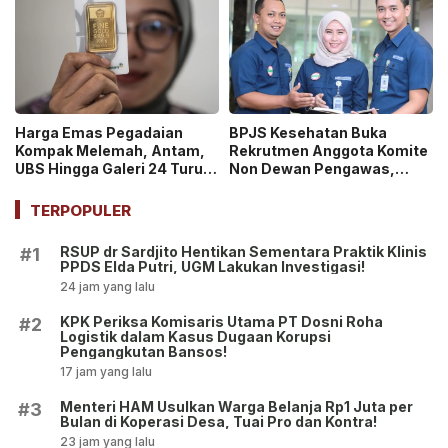
Harga Emas Pegadaian
BPJS Kesehatan Buka
Kompak Melemah, Antam,
Rekrutmen Anggota Komite
UBS Hingga Galeri 24 Turun
Non Dewan Pengawas,
pada 14 Juli 2026
Dibuka hingga 18 Juli 2026!
TERPOPULER
RSUP dr Sardjito Hentikan Sementara Praktik Klinis
#1
PPDS Elda Putri, UGM Lakukan Investigasi!
24 jam yang lalu
KPK Periksa Komisaris Utama PT Dosni Roha
#2
Logistik dalam Kasus Dugaan Korupsi
Pengangkutan Bansos!
17 jam yang lalu
Menteri HAM Usulkan Warga Belanja Rp1 Juta per
#3
Bulan di Koperasi Desa, Tuai Pro dan Kontra!
23 jam yang lalu