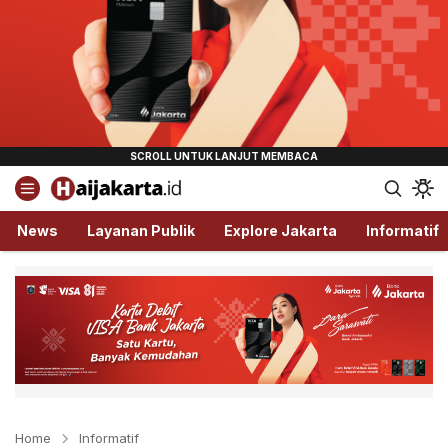
Haijakarta.id
Semua Tentang Jakarta Ada Disini!
News
Layanan Publik
Explore Jakarta
Informatif
Home
Informatif