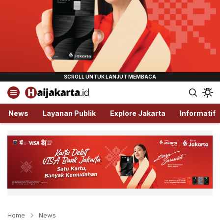
Haijakarta.id
Semua Tentang Jakarta Ada Disini!
News
Layanan Publik
Explore Jakarta
Informatif
Home
News