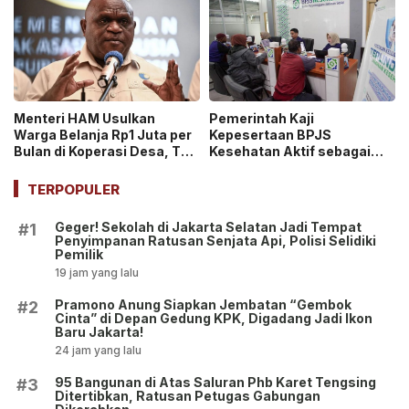
Menteri HAM Usulkan
Pemerintah Kaji
Warga Belanja Rp1 Juta per
Kepesertaan BPJS
Bulan di Koperasi Desa, Tuai
Kesehatan Aktif sebagai
Pro dan Kontra!
Syarat Pembuatan Paspor
hingga SIM!
TERPOPULER
Geger! Sekolah di Jakarta Selatan Jadi Tempat
#1
Penyimpanan Ratusan Senjata Api, Polisi Selidiki
Pemilik
19 jam yang lalu
Pramono Anung Siapkan Jembatan “Gembok
#2
Cinta” di Depan Gedung KPK, Digadang Jadi Ikon
Baru Jakarta!
24 jam yang lalu
95 Bangunan di Atas Saluran Phb Karet Tengsing
#3
Ditertibkan, Ratusan Petugas Gabungan