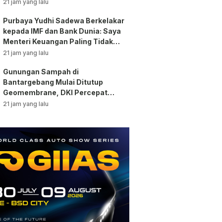
Pengawasan!
21 jam yang lalu
Purbaya Yudhi Sadewa Berkelakar
kepada IMF dan Bank Dunia: Saya
Menteri Keuangan Paling Tidak
Beruntung di Dunia!
21 jam yang lalu
Gunungan Sampah di
Bantargebang Mulai Ditutup
Geomembrane, DKI Percepat
Penghentian Sistem Open
21 jam yang lalu
Dumping!