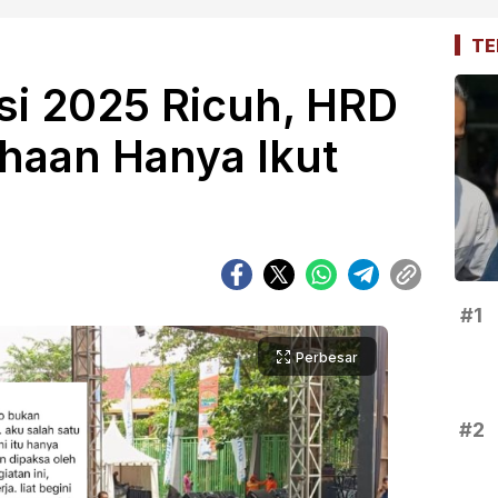
TE
si 2025 Ricuh, HRD
haan Hanya Ikut
#1
Perbesar
#2