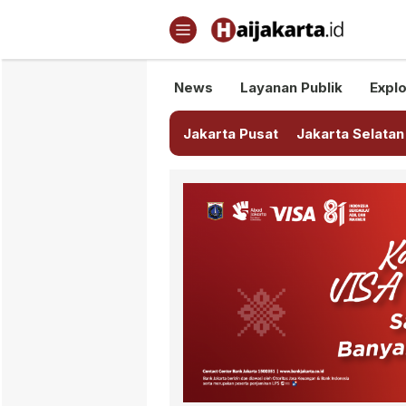
Haijakarta.id
Semua Tentang Jakarta Ada Di
News
Layanan Publik
Explo
Jakarta Pusat
Jakarta Selatan