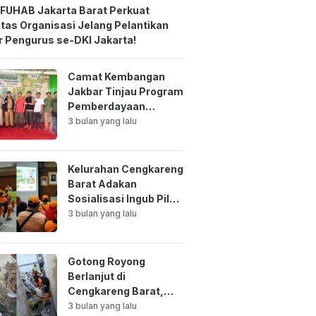
FUHAB Jakarta Barat Perkuat
itas Organisasi Jelang Pelantikan
 Pengurus se-DKI Jakarta!
Camat Kembangan
Jakbar Tinjau Program
Pemberdayaan
Lingkungan di Bale
3 bulan yang lalu
Mawar Mewangi RW
03
Kelurahan Cengkareng
Barat Adakan
Sosialisasi Ingub Pilah
Sampah Kepada PPSU
3 bulan yang lalu
dan RPTRA
Gotong Royong
Berlanjut di
Cengkareng Barat,
Saluran Air
3 bulan yang lalu