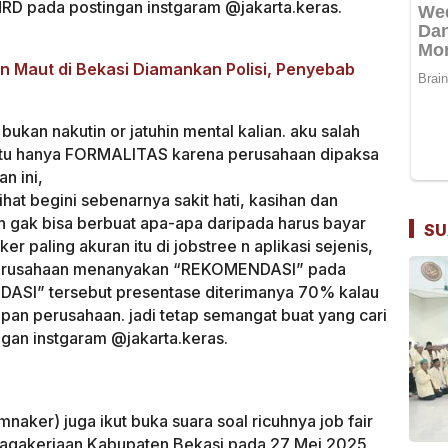
 HRD pada postingan instgaram @jakarta.keras.
n Maut di Bekasi Diamankan Polisi, Penyebab
bukan nakutin or jatuhin mental kalian. aku salah
ertu hanya FORMALITAS karena perusahaan dipaksa
n ini,
lihat begini sebenarnya sakit hati, kasihan dan
n gak bisa berbuat apa-apa daripada harus bayar
SU
ker paling akuran itu di jobstree n aplikasi sejenis,
k perusahaan menanyakan “REKOMENDASI” pada
ASI” tersebut presentase diterimanya 70% kalau
pan perusahaan. jadi tetap semangat buat yang cari
gan instgaram @jakarta.keras.
aker) juga ikut buka suara soal ricuhnya job fair
nagakerjaan Kabupaten Bekasi pada 27 Mei 2025