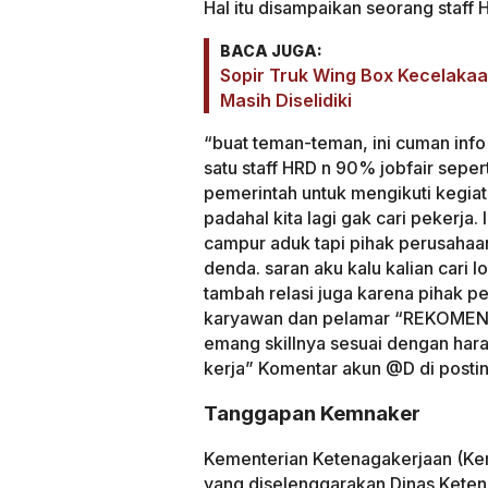
Hal itu disampaikan seorang staff
BACA JUGA:
Sopir Truk Wing Box Kecelakaa
Masih Diselidiki
“buat teman-teman, ini cuman info 
satu staff HRD n 90% jobfair sep
pemerintah untuk mengikuti kegiata
padahal kita lagi gak cari pekerja. 
campur aduk tapi pihak perusahaa
denda. saran aku kalu kalian cari lo
tambah relasi juga karena piha
karyawan dan pelamar “REKOMEND
emang skillnya sesuai dengan hara
kerja” Komentar akun @D di postin
Tanggapan Kemnaker
Kementerian Ketenagakerjaan (Kemn
yang diselenggarakan Dinas Kete