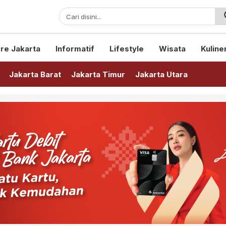
sini!
re Jakarta
Informatif
Lifestyle
Wisata
Kuline
Jakarta Barat
Jakarta Timur
Jakarta Utara