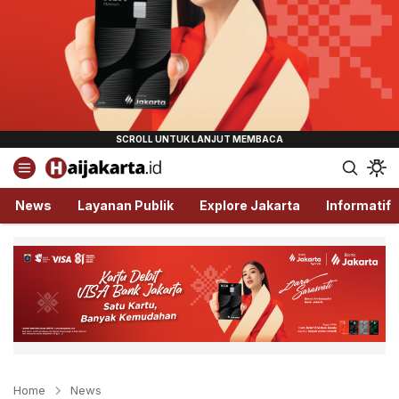
Haijakarta.id
Semua Tentang Jakarta Ada Disini!
News
Layanan Publik
Explore Jakarta
Informatif
Home
News