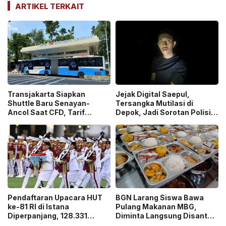
ARTIKEL TERKAIT
Transjakarta Siapkan
Jejak Digital Saepul,
Shuttle Baru Senayan-
Tersangka Mutilasi di
Ancol Saat CFD, Tarif
Depok, Jadi Sorotan Polisi
Peluncuran Cuma Rp1
Ungkap Motif Pembunuhan!
Pendaftaran Upacara HUT
BGN Larang Siswa Bawa
ke-81 RI di Istana
Pulang Makanan MBG,
Diperpanjang, 128.331
Diminta Langsung Disantap
Orang Sudah Ikut “War
di Sekolah!