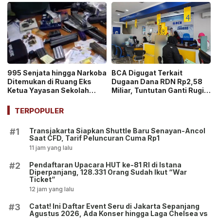
Ticket”
995 Senjata hingga Narkoba
BCA Digugat Terkait
Ditemukan di Ruang Eks
Dugaan Dana RDN Rp2,58
Ketua Yayasan Sekolah
Miliar, Tuntutan Ganti Rugi
Jaksel, Disebut untuk
Capai Rp2,814 Triliun!
Ekskul Menembak!
TERPOPULER
Transjakarta Siapkan Shuttle Baru Senayan-Ancol
#1
Saat CFD, Tarif Peluncuran Cuma Rp1
11 jam yang lalu
Pendaftaran Upacara HUT ke-81 RI di Istana
#2
Diperpanjang, 128.331 Orang Sudah Ikut “War
Ticket”
12 jam yang lalu
Catat! Ini Daftar Event Seru di Jakarta Sepanjang
#3
Agustus 2026, Ada Konser hingga Laga Chelsea vs