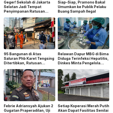
Geger! Sekolah di Jakarta
Siap-Siap, Pramono Bakal
Selatan Jadi Tempat
Umumkan ke Publik Pelaku
Penyimpanan Ratusan
Buang Sampah Ilegal
Senjata Api, Polisi Selidiki
Pemilik
95 Bangunan di Atas
Relawan Dapur MBG di Bima
Saluran Phb Karet Tengsing
Diduga Terinfeksi Hepatitis,
Ditertibkan, Ratusan
Dinkes Minta Pengelola
Petugas Gabungan
Ganti Pekerja yang Reaktif!
Dikerahkan
Febrie Adriansyah Ajukan 2
Setiap Koperasi Merah Putih
Gugatan Praperadilan, Uji
Akan Dapat Fasilitas Senilai