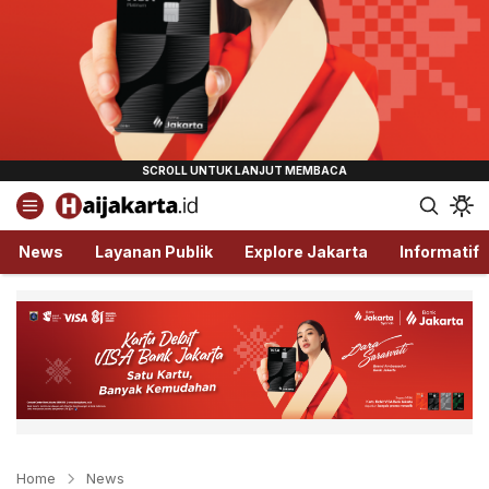
Haijakarta.id
Semua Tentang Jakarta Ada Disini!
News
Layanan Publik
Explore Jakarta
Informatif
Home
News