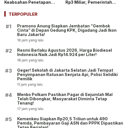
Keabsahan Penetapan
Rp3 Miliar, Pemerintah
Tersangka hingga
Tegaskan Berupa Aset!
Penyitaan Aset!
TERPOPULER
Pramono Anung Siapkan Jembatan “Gembok
#1
Cinta” di Depan Gedung KPK, Digadang Jadi Ikon
Baru Jakarta!
16 jam yang lalu
Resmi Berlaku Agustus 2026, Harga Biodiesel
#2
Indonesia Naik Jadi Rp14.924 per Liter!
18 jam yang lalu
Geger! Sekolah di Jakarta Selatan Jadi Tempat
#3
Penyimpanan Ratusan Senjata Api, Polisi Selidiki
Pemilik
11 jam yang lalu
Menko Polkam Pastikan Pagar di Sejumlah Mal
#4
Telah Dibongkar, Masyarakat Diminta Tetap
Tenang!
17 jam yang lalu
Kemenkeu Siapkan Rp20,5 Triliun untuk 490
#5
Pemda, Pembayaran Gaji ASN dan PPPK Dipastikan
Tetap Berjalan!