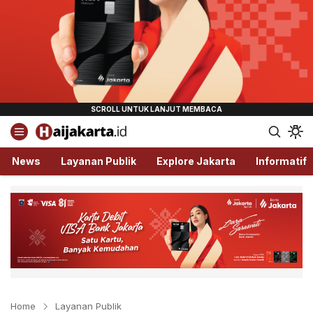
Haijakarta.id
Semua Tentang Jakarta Ada Disini!
News
Layanan Publik
Explore Jakarta
Informatif
Home
Layanan Publik