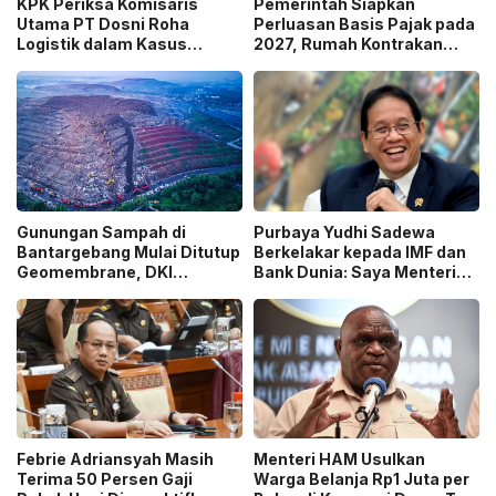
KPK Periksa Komisaris
Pemerintah Siapkan
Utama PT Dosni Roha
Perluasan Basis Pajak pada
Logistik dalam Kasus
2027, Rumah Kontrakan
Dugaan Korupsi
Masuk Potensi
Pengangkutan Bansos!
Pengawasan!
Gunungan Sampah di
Purbaya Yudhi Sadewa
Bantargebang Mulai Ditutup
Berkelakar kepada IMF dan
Geomembrane, DKI
Bank Dunia: Saya Menteri
Percepat Penghentian
Keuangan Paling Tidak
Sistem Open Dumping!
Beruntung di Dunia!
Febrie Adriansyah Masih
Menteri HAM Usulkan
Terima 50 Persen Gaji
Warga Belanja Rp1 Juta per