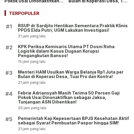
Pokok Usai Dinonaktifkan
Bulan di Koperasi Desa, Tuai
sebagai Jaksa, Tunjangan
Pro dan Kontra!
ASN Dihentikan!
TERPOPULER
RSUP dr Sardjito Hentikan Sementara Praktik Klinis
#1
PPDS Elda Putri, UGM Lakukan Investigasi!
21 jam yang lalu
KPK Periksa Komisaris Utama PT Dosni Roha
#2
Logistik dalam Kasus Dugaan Korupsi
Pengangkutan Bansos!
15 jam yang lalu
Menteri HAM Usulkan Warga Belanja Rp1 Juta per
#3
Bulan di Koperasi Desa, Tuai Pro dan Kontra!
21 jam yang lalu
Febrie Adriansyah Masih Terima 50 Persen Gaji
#4
Pokok Usai Dinonaktifkan sebagai Jaksa,
Tunjangan ASN Dihentikan!
20 jam yang lalu
Pemerintah Kaji Kepesertaan BPJS Kesehatan Aktif
#5
sebagai Syarat Pembuatan Paspor hingga SIM!
21 jam yang lalu