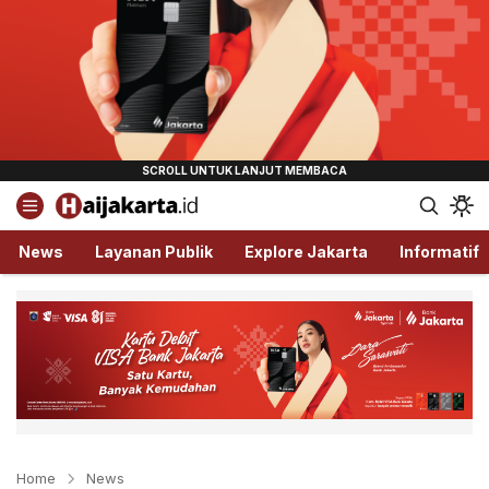
Haijakarta.id
Semua Tentang Jakarta Ada Disini!
News
Layanan Publik
Explore Jakarta
Informatif
Home
News