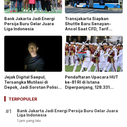
Bank Jakarta Jadi Energi
Transjakarta Siapkan
Persija Buru Gelar Juara
Shuttle Baru Senayan-
Liga Indonesia
Ancol Saat CFD, Tarif
Peluncuran Cuma Rp1
Jejak Digital Saepul,
Pendaftaran Upacara HUT
Tersangka Mutilasi di
ke-81 RI di Istana
Depok, Jadi Sorotan Polisi
Diperpanjang, 128.331
Ungkap Motif Pembunuhan!
Orang Sudah Ikut “War
Ticket”
TERPOPULER
Bank Jakarta Jadi Energi Persija Buru Gelar Juara
#1
Liga Indonesia
1 jam yang lalu