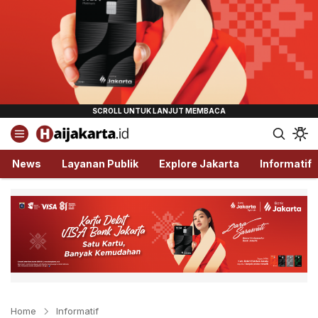
Haijakarta.id
Semua Tentang Jakarta Ada Disini!
News
Layanan Publik
Explore Jakarta
Informatif
Home
Informatif