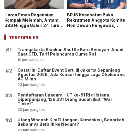
Harga Emas Pegadaian
BPJS Kesehatan Buka
Kompak Melemah, Antam,
Rekrutmen Anggota Komite
UBS Hingga Galeri 24 Turun
Non Dewan Pengawas,
pada 14 Juli 2026
Dibuka hingga 18 Juli 2026!
TERPOPULER
Transjakarta Siapkan Shuttle Baru Senayan-Ancol
#1
Saat CFD, Tarif Peluncuran Cuma Rp1
19 jam yang lalu
Catat! Ini Daftar Event Seru di Jakarta Sepanjang
#2
Agustus 2026, Ada Konser hingga Laga Chelsea vs
AC Milan
23 jam yang lalu
Pendaftaran Upacara HUT ke-81 RI di Istana
#3
Diperpanjang, 128.331 Orang Sudah Ikut “War
Ticket”
20 jam yang lalu
Utang Whoosh Kini Ditangani Kemenkeu, Benarkah
#4
Bebannya Beralih ke Negara?
23 jam yang lalu