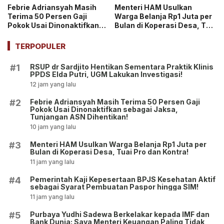
Febrie Adriansyah Masih
Menteri HAM Usulkan
Terima 50 Persen Gaji
Warga Belanja Rp1 Juta per
Pokok Usai Dinonaktifkan
Bulan di Koperasi Desa, Tuai
sebagai Jaksa, Tunjangan
Pro dan Kontra!
ASN Dihentikan!
TERPOPULER
RSUP dr Sardjito Hentikan Sementara Praktik Klinis
#1
PPDS Elda Putri, UGM Lakukan Investigasi!
12 jam yang lalu
Febrie Adriansyah Masih Terima 50 Persen Gaji
#2
Pokok Usai Dinonaktifkan sebagai Jaksa,
Tunjangan ASN Dihentikan!
10 jam yang lalu
Menteri HAM Usulkan Warga Belanja Rp1 Juta per
#3
Bulan di Koperasi Desa, Tuai Pro dan Kontra!
11 jam yang lalu
Pemerintah Kaji Kepesertaan BPJS Kesehatan Aktif
#4
sebagai Syarat Pembuatan Paspor hingga SIM!
11 jam yang lalu
Purbaya Yudhi Sadewa Berkelakar kepada IMF dan
#5
Bank Dunia: Saya Menteri Keuangan Paling Tidak