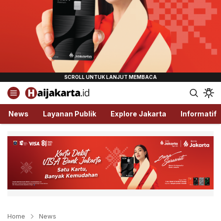
Haijakarta.id
Semua Tentang Jakarta Ada Disini!
News
Layanan Publik
Explore Jakarta
Informatif
Home
News