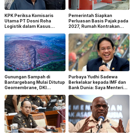
KPK Periksa Komisaris
Pemerintah Siapkan
Utama PT Dosni Roha
Perluasan Basis Pajak pada
Logistik dalam Kasus
2027, Rumah Kontrakan
Dugaan Korupsi
Masuk Potensi
Pengangkutan Bansos!
Pengawasan!
Gunungan Sampah di
Purbaya Yudhi Sadewa
Bantargebang Mulai Ditutup
Berkelakar kepada IMF dan
Geomembrane, DKI
Bank Dunia: Saya Menteri
Percepat Penghentian
Keuangan Paling Tidak
Sistem Open Dumping!
Beruntung di Dunia!