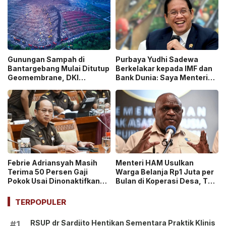
Gunungan Sampah di
Purbaya Yudhi Sadewa
Bantargebang Mulai Ditutup
Berkelakar kepada IMF dan
Geomembrane, DKI
Bank Dunia: Saya Menteri
Percepat Penghentian
Keuangan Paling Tidak
Sistem Open Dumping!
Beruntung di Dunia!
Febrie Adriansyah Masih
Menteri HAM Usulkan
Terima 50 Persen Gaji
Warga Belanja Rp1 Juta per
Pokok Usai Dinonaktifkan
Bulan di Koperasi Desa, Tuai
sebagai Jaksa, Tunjangan
Pro dan Kontra!
ASN Dihentikan!
TERPOPULER
RSUP dr Sardjito Hentikan Sementara Praktik Klinis
#1