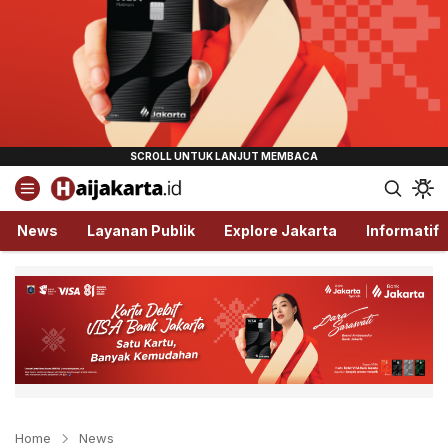
Haijakarta.id
Semua Tentang Jakarta Ada Disini!
News
Layanan Publik
Explore Jakarta
Informatif
Home
News