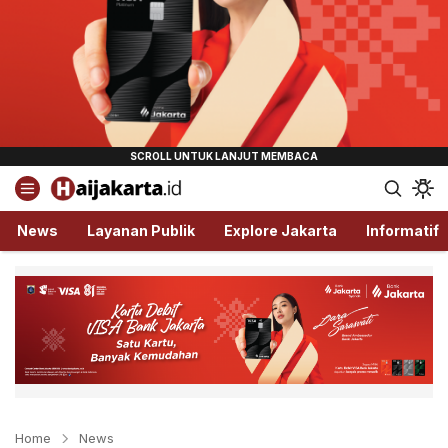
Haijakarta.id
Semua Tentang Jakarta Ada Disini!
News
Layanan Publik
Explore Jakarta
Informatif
Home
News