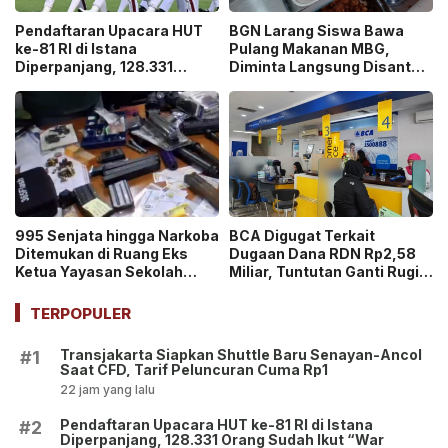
Pendaftaran Upacara HUT
BGN Larang Siswa Bawa
ke-81 RI di Istana
Pulang Makanan MBG,
Diperpanjang, 128.331
Diminta Langsung Disantap
Orang Sudah Ikut “War
di Sekolah!
Ticket”
995 Senjata hingga Narkoba
BCA Digugat Terkait
Ditemukan di Ruang Eks
Dugaan Dana RDN Rp2,58
Ketua Yayasan Sekolah
Miliar, Tuntutan Ganti Rugi
Jaksel, Disebut untuk
Capai Rp2,814 Triliun!
Ekskul Menembak!
TERPOPULER
Transjakarta Siapkan Shuttle Baru Senayan-Ancol
#1
Saat CFD, Tarif Peluncuran Cuma Rp1
22 jam yang lalu
Pendaftaran Upacara HUT ke-81 RI di Istana
#2
Diperpanjang, 128.331 Orang Sudah Ikut “War