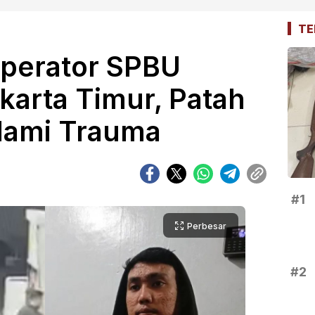
TE
Operator SPBU
akarta Timur, Patah
Alami Trauma
#1
Perbesar
#2