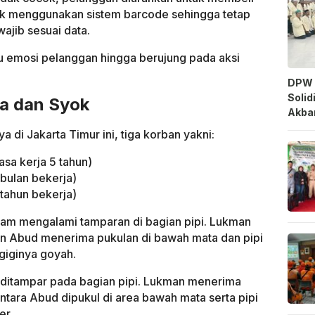
ak menggunakan sistem barcode sehingga tetap
wajib sesuai data.
 emosi pelanggan hingga berujung pada aksi
.
DPW 
Solid
ka dan Syok
Akbar
 di Jakarta Timur ini, tiga korban yakni:
sa kerja 5 tahun)
bulan bekerja)
tahun bekerja)
Anam mengalami tamparan di bagian pipi. Lukman
an Abud menerima pukulan di bawah mata dan pipi
giginya goyah.
 ditampar pada bagian pipi. Lukman menerima
ntara Abud dipukul di area bawah mata serta pipi
er.