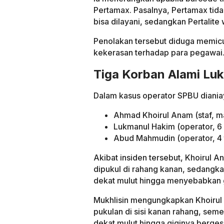
Pertamax. Pasalnya, Pertamax tid
bisa dilayani, sedangkan Pertalite 
Penolakan tersebut diduga memicu
kekerasan terhadap para pegawai
Tiga Korban Alami Lu
Dalam kasus operator SPBU dianiaya
Ahmad Khoirul Anam (staf, ma
Lukmanul Hakim (operator, 6 
Abud Mahmudin (operator, 4 
Akibat insiden tersebut, Khoirul 
dipukul di rahang kanan, sedangk
dekat mulut hingga menyebabkan 
Mukhlisin mengungkapkan Khoirul
pukulan di sisi kanan rahang, seme
dekat mulut hingga giginya berges