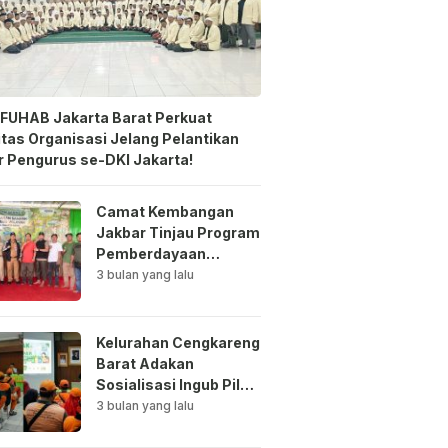
FUHAB Jakarta Barat Perkuat
itas Organisasi Jelang Pelantikan
 Pengurus se-DKI Jakarta!
Camat Kembangan
Jakbar Tinjau Program
Pemberdayaan
Lingkungan di Bale
3 bulan yang lalu
Mawar Mewangi RW
03
Kelurahan Cengkareng
Barat Adakan
Sosialisasi Ingub Pilah
Sampah Kepada PPSU
3 bulan yang lalu
dan RPTRA