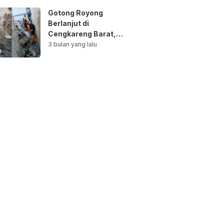
Gotong Royong
Berlanjut di
Cengkareng Barat,
Saluran Air
3 bulan yang lalu
Dibersihkan untuk
Antisipasi Genangan