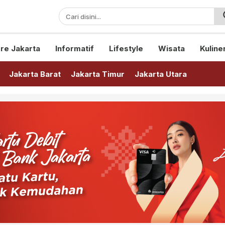
sini!
re Jakarta
Informatif
Lifestyle
Wisata
Kuline
Jakarta Barat
Jakarta Timur
Jakarta Utara