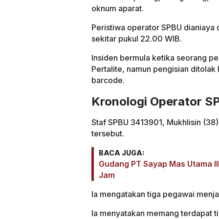
oknum aparat.
Peristiwa operator SPBU dianiaya d
sekitar pukul 22.00 WIB.
Insiden bermula ketika seorang p
Pertalite, namun pengisian ditola
barcode.
Kronologi Operator SP
Staf SPBU 3413901, Mukhlisin (3
tersebut.
BACA JUGA:
Gudang PT Sayap Mas Utama III
Jam
Ia mengatakan tiga pegawai menjad
Ia menyatakan memang terdapat t