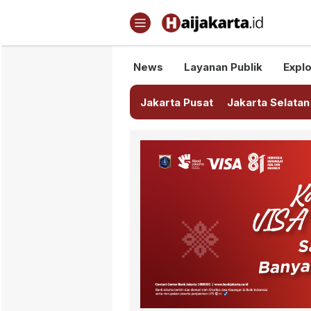
Haijakarta.id
Semua Tentang Jakarta Ada Di
News
Layanan Publik
Explo
Jakarta Pusat
Jakarta Selatan