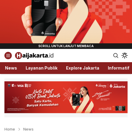
Haijakarta.id
Semua Tentang Jakarta Ada Disini!
News
Layanan Publik
Explore Jakarta
Informatif
Home
News