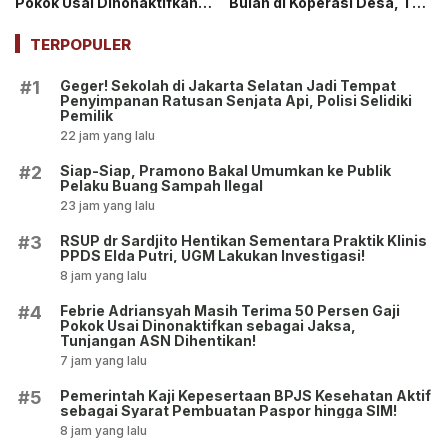
Pokok Usai Dinonaktifkan
Bulan di Koperasi Desa, Tuai
sebagai Jaksa, Tunjangan
Pro dan Kontra!
ASN Dihentikan!
TERPOPULER
Geger! Sekolah di Jakarta Selatan Jadi Tempat
#1
Penyimpanan Ratusan Senjata Api, Polisi Selidiki
Pemilik
22 jam yang lalu
Siap-Siap, Pramono Bakal Umumkan ke Publik
#2
Pelaku Buang Sampah Ilegal
23 jam yang lalu
RSUP dr Sardjito Hentikan Sementara Praktik Klinis
#3
PPDS Elda Putri, UGM Lakukan Investigasi!
8 jam yang lalu
Febrie Adriansyah Masih Terima 50 Persen Gaji
#4
Pokok Usai Dinonaktifkan sebagai Jaksa,
Tunjangan ASN Dihentikan!
7 jam yang lalu
Pemerintah Kaji Kepesertaan BPJS Kesehatan Aktif
#5
sebagai Syarat Pembuatan Paspor hingga SIM!
8 jam yang lalu