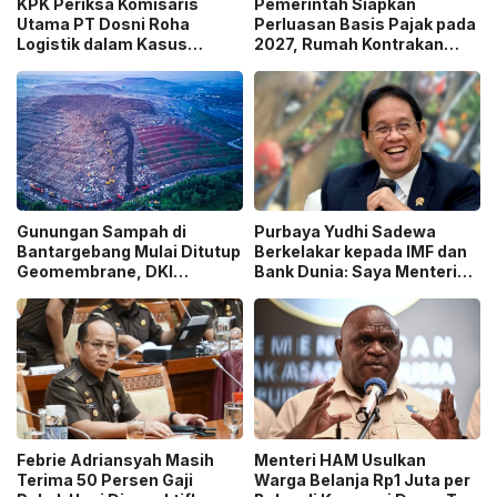
KPK Periksa Komisaris
Pemerintah Siapkan
Utama PT Dosni Roha
Perluasan Basis Pajak pada
Logistik dalam Kasus
2027, Rumah Kontrakan
Dugaan Korupsi
Masuk Potensi
Pengangkutan Bansos!
Pengawasan!
Gunungan Sampah di
Purbaya Yudhi Sadewa
Bantargebang Mulai Ditutup
Berkelakar kepada IMF dan
Geomembrane, DKI
Bank Dunia: Saya Menteri
Percepat Penghentian
Keuangan Paling Tidak
Sistem Open Dumping!
Beruntung di Dunia!
Febrie Adriansyah Masih
Menteri HAM Usulkan
Terima 50 Persen Gaji
Warga Belanja Rp1 Juta per