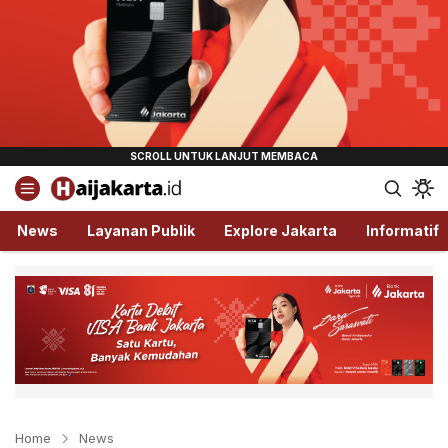
Haijakarta.id
Semua Tentang Jakarta Ada Disini!
News
Layanan Publik
Explore Jakarta
Informatif
Home
News