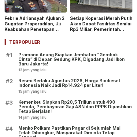
Febrie Adriansyah Ajukan 2
Setiap Koperasi Merah Putih
Gugatan Praperadilan, Uji
Akan Dapat Fasilitas Senilai
Keabsahan Penetapan
Rp3 Miliar, Pemerintah
Tersangka hingga
Tegaskan Berupa Aset!
Penyitaan Aset!
TERPOPULER
Pramono Anung Siapkan Jembatan “Gembok
#1
Cinta” di Depan Gedung KPK, Digadang Jadi Ikon
Baru Jakarta!
13 jam yang lalu
Resmi Berlaku Agustus 2026, Harga Biodiesel
#2
Indonesia Naik Jadi Rp14.924 per Liter!
15 jam yang lalu
Kemenkeu Siapkan Rp20,5 Triliun untuk 490
#3
Pemda, Pembayaran Gaji ASN dan PPPK Dipastikan
Tetap Berjalan!
14 jam yang lalu
Menko Polkam Pastikan Pagar di Sejumlah Mal
#4
Telah Dibongkar, Masyarakat Diminta Tetap