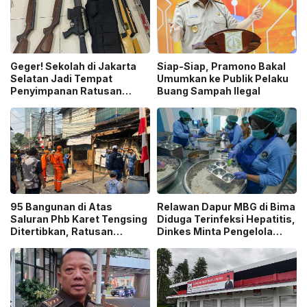
Geger! Sekolah di Jakarta
Siap-Siap, Pramono Bakal
Selatan Jadi Tempat
Umumkan ke Publik Pelaku
Penyimpanan Ratusan
Buang Sampah Ilegal
Senjata Api, Polisi Selidiki
Pemilik
95 Bangunan di Atas
Relawan Dapur MBG di Bima
Saluran Phb Karet Tengsing
Diduga Terinfeksi Hepatitis,
Ditertibkan, Ratusan
Dinkes Minta Pengelola
Petugas Gabungan
Ganti Pekerja yang Reaktif!
Dikerahkan