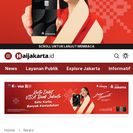
Haijakarta.id
Semua Tentang Jakarta Ada Disini!
News
Layanan Publik
Explore Jakarta
Informatif
Home
News