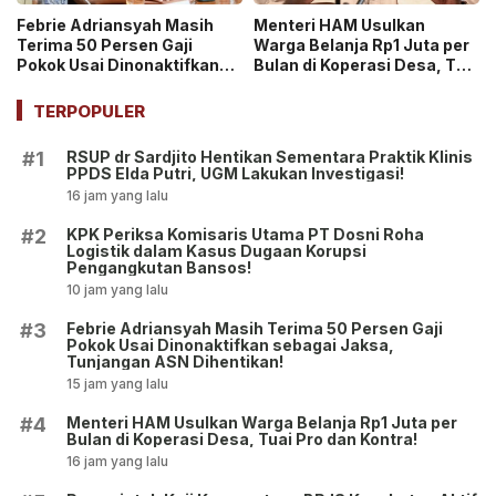
Febrie Adriansyah Masih
Menteri HAM Usulkan
Terima 50 Persen Gaji
Warga Belanja Rp1 Juta per
Pokok Usai Dinonaktifkan
Bulan di Koperasi Desa, Tuai
sebagai Jaksa, Tunjangan
Pro dan Kontra!
ASN Dihentikan!
TERPOPULER
RSUP dr Sardjito Hentikan Sementara Praktik Klinis
#1
PPDS Elda Putri, UGM Lakukan Investigasi!
16 jam yang lalu
KPK Periksa Komisaris Utama PT Dosni Roha
#2
Logistik dalam Kasus Dugaan Korupsi
Pengangkutan Bansos!
10 jam yang lalu
Febrie Adriansyah Masih Terima 50 Persen Gaji
#3
Pokok Usai Dinonaktifkan sebagai Jaksa,
Tunjangan ASN Dihentikan!
15 jam yang lalu
Menteri HAM Usulkan Warga Belanja Rp1 Juta per
#4
Bulan di Koperasi Desa, Tuai Pro dan Kontra!
16 jam yang lalu