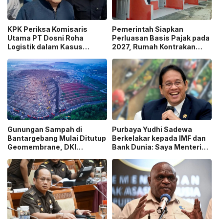
KPK Periksa Komisaris
Pemerintah Siapkan
Utama PT Dosni Roha
Perluasan Basis Pajak pada
Logistik dalam Kasus
2027, Rumah Kontrakan
Dugaan Korupsi
Masuk Potensi
Pengangkutan Bansos!
Pengawasan!
Gunungan Sampah di
Purbaya Yudhi Sadewa
Bantargebang Mulai Ditutup
Berkelakar kepada IMF dan
Geomembrane, DKI
Bank Dunia: Saya Menteri
Percepat Penghentian
Keuangan Paling Tidak
Sistem Open Dumping!
Beruntung di Dunia!