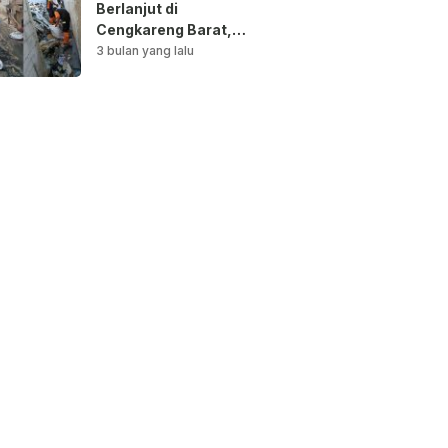
Berlanjut di
Cengkareng Barat,
Saluran Air
3 bulan yang lalu
Dibersihkan untuk
Antisipasi Genangan