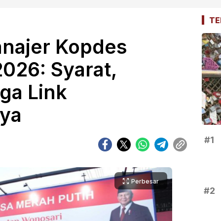
TE
najer Kopdes
026: Syarat,
ga Link
nya
#1
Perbesar
#2