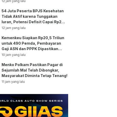
12 jam yang lalu
54 Juta Peserta BPJS Kesehatan
Tidak Aktif karena Tunggakan
Iuran, Potensi Defisit Capai Rp2
Triliun per Bulan!
12 jam yang lalu
Kemenkeu Siapkan Rp20,5 Triliun
untuk 490 Pemda, Pembayaran
Gaji ASN dan PPPK Dipastikan
Tetap Berjalan!
10 jam yang lalu
Menko Polkam Pastikan Pagar di
Sejumlah Mal Telah Dibongkar,
Masyarakat Diminta Tetap Tenang!
11 jam yang lalu