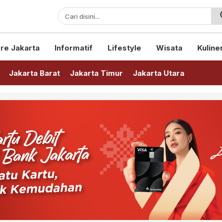
sini!
re Jakarta
Informatif
Lifestyle
Wisata
Kuline
Jakarta Barat
Jakarta Timur
Jakarta Utara