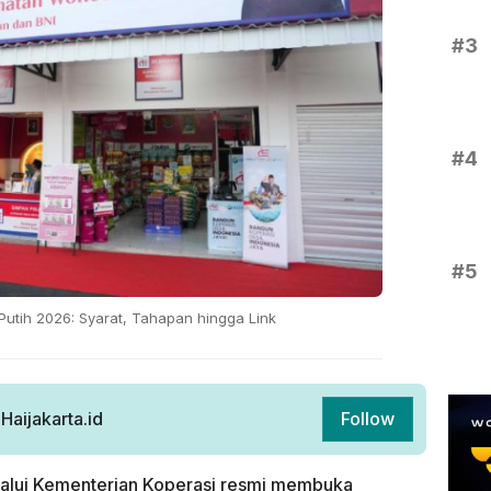
#3
#4
#5
tih 2026: Syarat, Tahapan hingga Link
aijakarta.id
Follow
alui Kementerian Koperasi resmi membuka