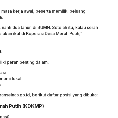
.
h masa kerja awal, peserta memiliki peluang
a.
 nanti dua tahun di BUMN. Setelah itu, kalau serah
 akan ikut di Koperasi Desa Merah Putih,”
s
iki peran penting dalam:
asi
nomi lokal
a
nselnas.go.id, berikut daftar posisi yang dibuka:
rah Putih (KDKMP)
masi)