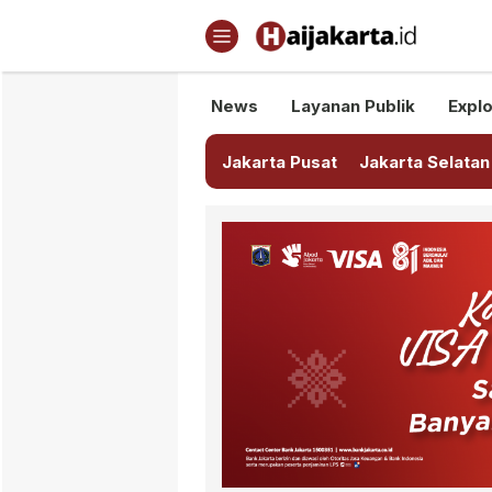
Haijakarta.id
Semua Tentang Jakarta Ada Di
News
Layanan Publik
Explo
Jakarta Pusat
Jakarta Selatan