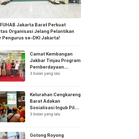
FUHAB Jakarta Barat Perkuat
itas Organisasi Jelang Pelantikan
 Pengurus se-DKI Jakarta!
Camat Kembangan
Jakbar Tinjau Program
Pemberdayaan
Lingkungan di Bale
3 bulan yang lalu
Mawar Mewangi RW
03
Kelurahan Cengkareng
Barat Adakan
Sosialisasi Ingub Pilah
Sampah Kepada PPSU
3 bulan yang lalu
dan RPTRA
Gotong Royong