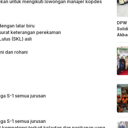
pkan untuk mengikuti lowongan manajer kopdes
DPW 
engan latar biru
Solid
 surat keterangan perekaman
Akbar
Lulus (SKL) asli
ni dan rohani
gga S-1 semua jurusan
gga S-1 semua jurusan
at kompetensi terkait kelautan dan perikanan yang