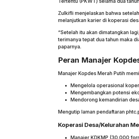
Tertentu (PKWT) selama dua tahun
Zulkifli menjelaskan bahwa setela
melanjutkan karier di koperasi des
“Setelah itu akan dimatangkan lagi,
terimanya tepat dua tahun maka dia
paparnya.
Peran Manajer Kopde
Manajer Kopdes Merah Putih memil
Mengelola operasional koper
Mengembangkan potensi eko
Mendorong kemandirian des
Mengutip laman pendaftaran phtc.pa
Koperasi Desa/Kelurahan Me
Manajer KDKMP (30.000 for