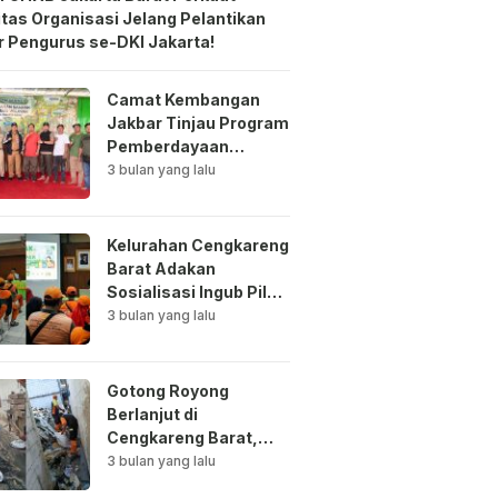
itas Organisasi Jelang Pelantikan
 Pengurus se-DKI Jakarta!
Camat Kembangan
Jakbar Tinjau Program
Pemberdayaan
Lingkungan di Bale
3 bulan yang lalu
Mawar Mewangi RW
03
Kelurahan Cengkareng
Barat Adakan
Sosialisasi Ingub Pilah
Sampah Kepada PPSU
3 bulan yang lalu
dan RPTRA
Gotong Royong
Berlanjut di
Cengkareng Barat,
Saluran Air
3 bulan yang lalu
Dibersihkan untuk