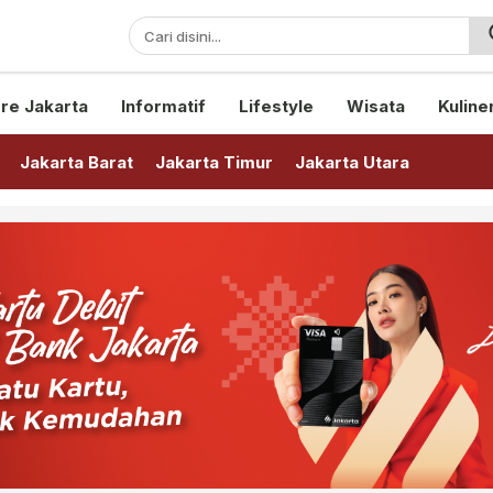
sini!
re Jakarta
Informatif
Lifestyle
Wisata
Kuline
Jakarta Barat
Jakarta Timur
Jakarta Utara