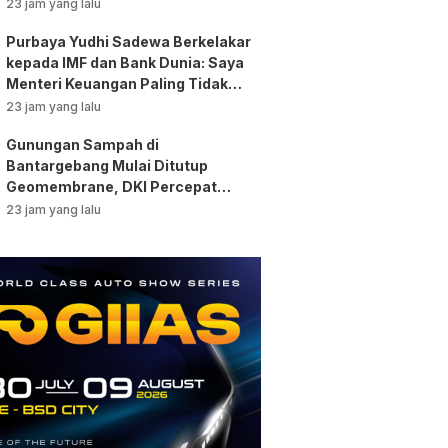
Pengawasan!
23 jam yang lalu
Purbaya Yudhi Sadewa Berkelakar
kepada IMF dan Bank Dunia: Saya
Menteri Keuangan Paling Tidak
Beruntung di Dunia!
23 jam yang lalu
Gunungan Sampah di
Bantargebang Mulai Ditutup
Geomembrane, DKI Percepat
Penghentian Sistem Open
23 jam yang lalu
Dumping!