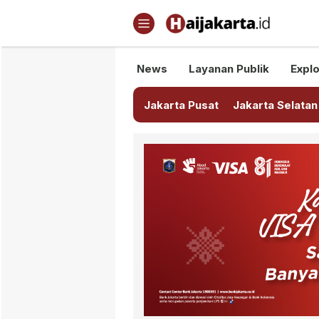
Haijakarta.id
Semua Tentang Jakarta Ada Di
News
Layanan Publik
Explo
Jakarta Pusat
Jakarta Selatan