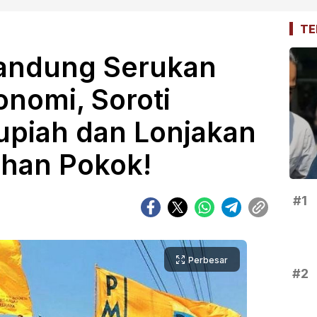
TE
andung Serukan
onomi, Soroti
piah dan Lonjakan
han Pokok!
#1
Perbesar
#2