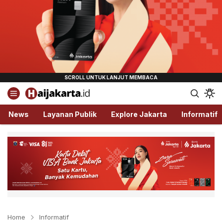
Haijakarta.id
Semua Tentang Jakarta Ada Disini!
News
Layanan Publik
Explore Jakarta
Informatif
Home
Informatif