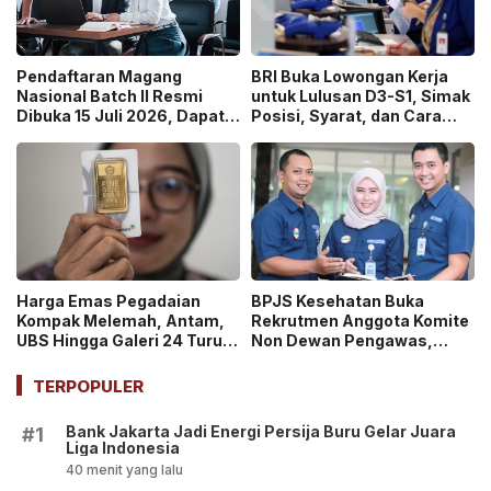
Pendaftaran Magang
BRI Buka Lowongan Kerja
Nasional Batch II Resmi
untuk Lulusan D3-S1, Simak
Dibuka 15 Juli 2026, Dapat
Posisi, Syarat, dan Cara
Uang Saku Setara UMP!
Daftarnya
Harga Emas Pegadaian
BPJS Kesehatan Buka
Kompak Melemah, Antam,
Rekrutmen Anggota Komite
UBS Hingga Galeri 24 Turun
Non Dewan Pengawas,
pada 14 Juli 2026
Dibuka hingga 18 Juli 2026!
TERPOPULER
Bank Jakarta Jadi Energi Persija Buru Gelar Juara
#1
Liga Indonesia
40 menit yang lalu