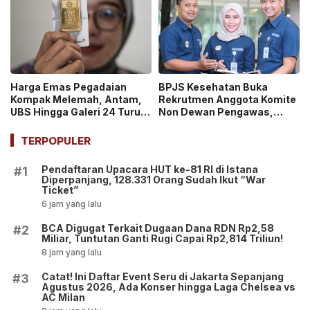
Harga Emas Pegadaian
BPJS Kesehatan Buka
Kompak Melemah, Antam,
Rekrutmen Anggota Komite
UBS Hingga Galeri 24 Turun
Non Dewan Pengawas,
pada 14 Juli 2026
Dibuka hingga 18 Juli 2026!
TERPOPULER
Pendaftaran Upacara HUT ke-81 RI di Istana
#1
Diperpanjang, 128.331 Orang Sudah Ikut “War
Ticket”
6 jam yang lalu
BCA Digugat Terkait Dugaan Dana RDN Rp2,58
#2
Miliar, Tuntutan Ganti Rugi Capai Rp2,814 Triliun!
8 jam yang lalu
Catat! Ini Daftar Event Seru di Jakarta Sepanjang
#3
Agustus 2026, Ada Konser hingga Laga Chelsea vs
AC Milan