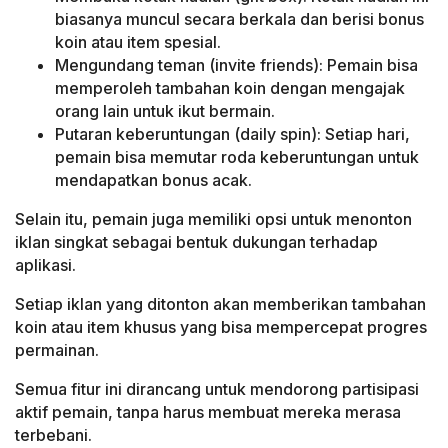
biasanya muncul secara berkala dan berisi bonus
koin atau item spesial.
Mengundang teman (invite friends): Pemain bisa
memperoleh tambahan koin dengan mengajak
orang lain untuk ikut bermain.
Putaran keberuntungan (daily spin): Setiap hari,
pemain bisa memutar roda keberuntungan untuk
mendapatkan bonus acak.
Selain itu, pemain juga memiliki opsi untuk menonton
iklan singkat sebagai bentuk dukungan terhadap
aplikasi.
Setiap iklan yang ditonton akan memberikan tambahan
koin atau item khusus yang bisa mempercepat progres
permainan.
Semua fitur ini dirancang untuk mendorong partisipasi
aktif pemain, tanpa harus membuat mereka merasa
terbebani.