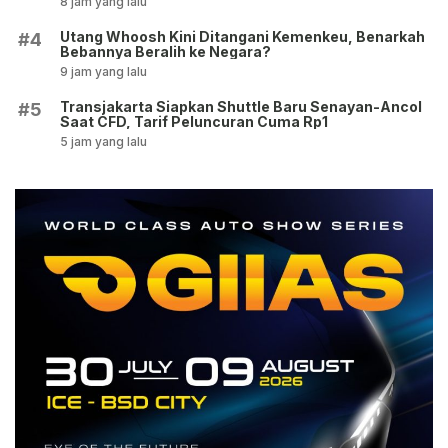
8 jam yang lalu
Utang Whoosh Kini Ditangani Kemenkeu, Benarkah
#4
Bebannya Beralih ke Negara?
9 jam yang lalu
Transjakarta Siapkan Shuttle Baru Senayan-Ancol
#5
Saat CFD, Tarif Peluncuran Cuma Rp1
5 jam yang lalu