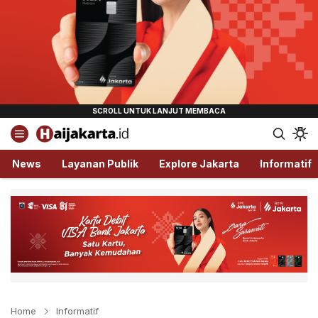
Haijakarta.id
Semua Tentang Jakarta Ada Disini!
News
Layanan Publik
Explore Jakarta
Informatif
Home
Informatif