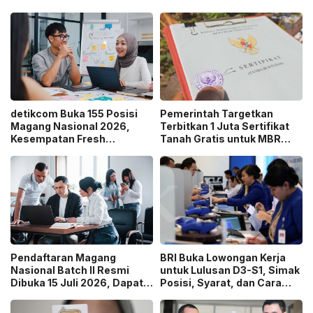
detikcom Buka 155 Posisi
Pemerintah Targetkan
Magang Nasional 2026,
Terbitkan 1 Juta Sertifikat
Kesempatan Fresh
Tanah Gratis untuk MBR
Graduate Belajar di Industri
pada 2026, Cek Syaratnya!
Media Digital!
Pendaftaran Magang
BRI Buka Lowongan Kerja
Nasional Batch II Resmi
untuk Lulusan D3-S1, Simak
Dibuka 15 Juli 2026, Dapat
Posisi, Syarat, dan Cara
Uang Saku Setara UMP!
Daftarnya