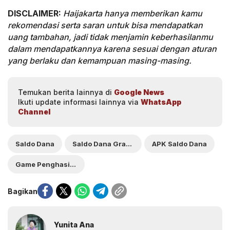
DISCLAIMER:
Haijakarta hanya memberikan kamu
rekomendasi serta saran untuk bisa mendapatkan
uang tambahan, jadi tidak menjamin keberhasilanmu
dalam mendapatkannya karena sesuai dengan aturan
yang berlaku dan kemampuan masing-masing.
Temukan berita lainnya di
Google News
Ikuti update informasi lainnya via
WhatsApp
Channel
Saldo Dana
Saldo Dana Gratis
APK Saldo Dana
Game Penghasil Saldo DANA gratis
Bagikan
Yunita Ana