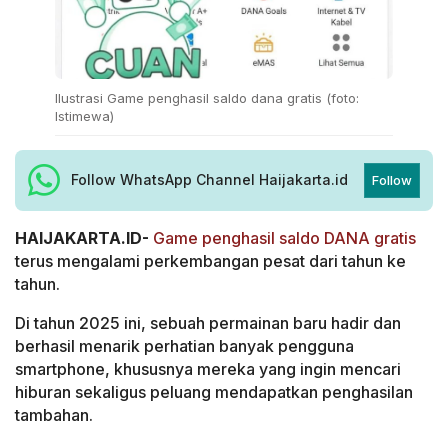
Ilustrasi Game penghasil saldo dana gratis (foto:
Istimewa)
Follow WhatsApp Channel Haijakarta.id
Follow
HAIJAKARTA.ID-
Game penghasil saldo DANA gratis
terus mengalami perkembangan pesat dari tahun ke
tahun.
Di tahun 2025 ini, sebuah permainan baru hadir dan
berhasil menarik perhatian banyak pengguna
smartphone, khususnya mereka yang ingin mencari
hiburan sekaligus peluang mendapatkan penghasilan
tambahan.