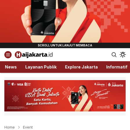
Haijakarta.id
Semua Tentang Jakarta Ada Disini!
News
Layanan Publik
Explore Jakarta
Informatif
Home
Event