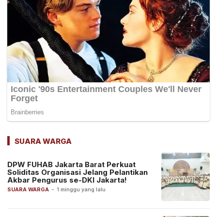
SUARA WARGA
DPW FUHAB Jakarta Barat Perkuat
Soliditas Organisasi Jelang Pelantikan
Akbar Pengurus se-DKI Jakarta!
SUARA WARGA
-
1 minggu yang lalu