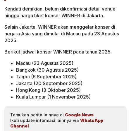
Kendati demikian, belum dikonfirmasi detail venue
hingga harga tiket konser WINNER di Jakarta.
Selain Jakarta, WINNER akan menggelar konser di
negara Asia yang dimulai di Macau pada 23 Agustus
2025.
Berikut jadwal konser WINNER pada tahun 2025.
Macau (23 Agustus 2025)
Bangkok (30 Agustus 2025)
Taipei (6 September 2025)
Jakarta (20 September 2025)
Hong Kong (3 Oktober 2025)
Kuala Lumpur (1 November 2025)
Temukan berita lainnya di
Google News
Ikuti update informasi lainnya via
WhatsApp
Channel