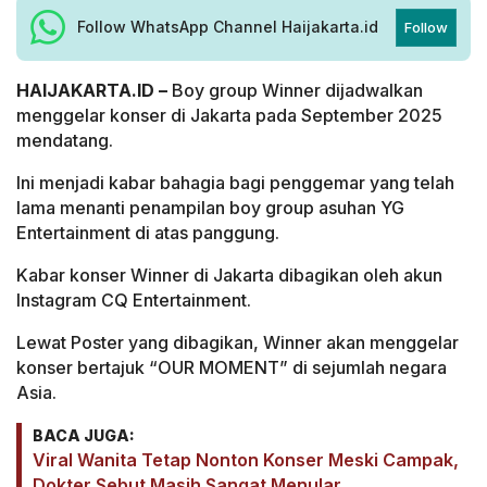
Follow WhatsApp Channel Haijakarta.id
Follow
HAIJAKARTA.ID –
Boy group Winner dijadwalkan
menggelar konser di Jakarta pada September 2025
mendatang.
Ini menjadi kabar bahagia bagi penggemar yang telah
lama menanti penampilan boy group asuhan YG
Entertainment di atas panggung.
Kabar konser Winner di Jakarta dibagikan oleh akun
Instagram CQ Entertainment.
Lewat Poster yang dibagikan, Winner akan menggelar
konser bertajuk “OUR MOMENT” di sejumlah negara
Asia.
BACA JUGA:
Viral Wanita Tetap Nonton Konser Meski Campak,
Dokter Sebut Masih Sangat Menular