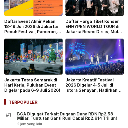
Daftar Event Akhir Pekan
Daftar Harga Tiket Konser
18–19 Juli 2026 di Jakarta:
ENHYPEN WORLD TOUR di
Penuh Festival, Pameran,
Jakarta Resmi Dirilis, Mulai
Konser hingga Wisata
Rp1,45 Juta!
Belanja!
Jakarta Tetap Semarak di
Jakarta Kreatif Festival
Hari Kerja, Puluhan Event
2026 Digelar 4-5 Juli di
Digelar pada 6–9 Juli 2026!
Istora Senayan, Hadirkan
Konser Musik, Urban
Farming hingga Padel!
TERPOPULER
BCA Digugat Terkait Dugaan Dana RDN Rp2,58
#1
Miliar, Tuntutan Ganti Rugi Capai Rp2,814 Triliun!
2 jam yang lalu